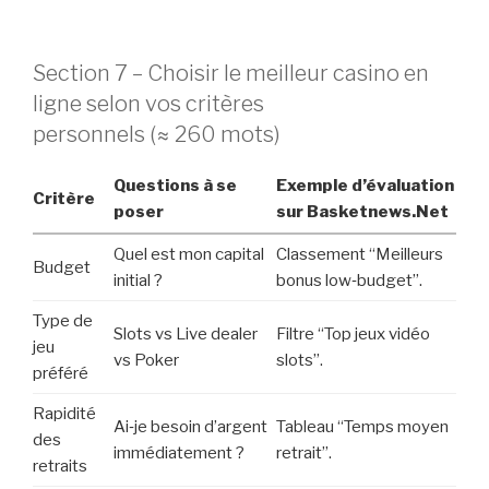
Section 7 – Choisir le meilleur casino en
ligne selon vos critères
personnels (≈ 260 mots)
Questions à se
Exemple d’évaluation
Critère
poser
sur Basketnews.Net
Quel est mon capital
Classement “Meilleurs
Budget
initial ?
bonus low‑budget”.
Type de
Slots vs Live dealer
Filtre “Top jeux vidéo
jeu
vs Poker
slots”.
préféré
Rapidité
Ai‑je besoin d’argent
Tableau “Temps moyen
des
immédiatement ?
retrait”.
retraits