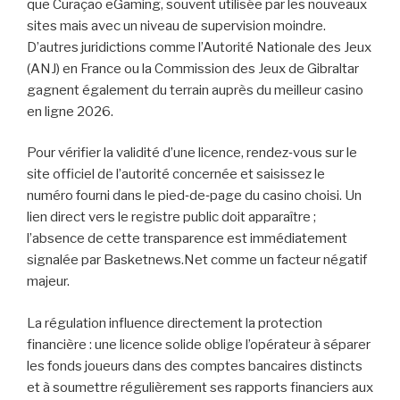
que Curaçao eGaming, souvent utilisée par les nouveaux
sites mais avec un niveau de supervision moindre.
D’autres juridictions comme l’Autorité Nationale des Jeux
(ANJ) en France ou la Commission des Jeux de Gibraltar
gagnent également du terrain auprès du meilleur casino
en ligne 2026.
Pour vérifier la validité d’une licence, rendez‑vous sur le
site officiel de l’autorité concernée et saisissez le
numéro fourni dans le pied‑de‑page du casino choisi. Un
lien direct vers le registre public doit apparaître ;
l’absence de cette transparence est immédiatement
signalée par Basketnews.Net comme un facteur négatif
majeur.
La régulation influence directement la protection
financière : une licence solide oblige l’opérateur à séparer
les fonds joueurs dans des comptes bancaires distincts
et à soumettre régulièrement ses rapports financiers aux