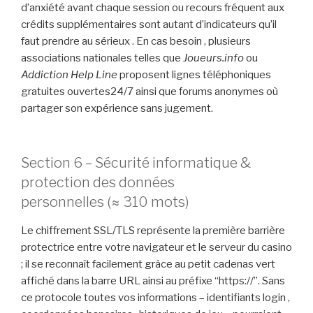
d’anxiété avant chaque session ou recours fréquent aux
crédits supplémentaires sont autant d’indicateurs qu’il
faut prendre au sérieux . En cas besoin , plusieurs
associations nationales telles que
Joueurs.info
ou
Addiction Help Line
proposent lignes téléphoniques
gratuites ouvertes24/7 ainsi que forums anonymes où
partager son expérience sans jugement.
Section 6 – Sécurité informatique &
protection des données
personnelles (≈ 310 mots)
Le chiffrement SSL/TLS représente la première barrière
protectrice entre votre navigateur et le serveur du casino
; il se reconnaît facilement grâce au petit cadenas vert
affiché dans la barre URL ainsi au préfixe “https://”. Sans
ce protocole toutes vos informations – identifiants login ,