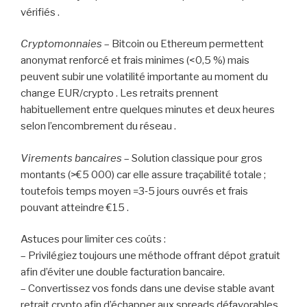
vérifiés .
Cryptomonnaies
– Bitcoin ou Ethereum permettent
anonymat renforcé et frais minimes (<0,5 %) mais
peuvent subir une volatilité importante au moment du
change EUR/crypto . Les retraits prennent
habituellement entre quelques minutes et deux heures
selon l’encombrement du réseau .
Virements bancaires
– Solution classique pour gros
montants (>€5 000) car elle assure traçabilité totale ;
toutefois temps moyen =3‑5 jours ouvrés et frais
pouvant atteindre €15 .
Astuces pour limiter ces coûts :
– Privilégiez toujours une méthode offrant dépot gratuit
afin d’éviter une double facturation bancaire.
– Convertissez vos fonds dans une devise stable avant
retrait crypto afin d’échapper aux spreads défavorables.