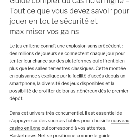
Guide complet du casino en ligne –
Tout ce que vous devez savoir pour
jouer en toute sécurité et
maximiser vos gains
Le jeu en ligne connaît une explosion sans précédent :
des millions de joueurs se connectent chaque jour pour
tenter leur chance sur des plateformes qui offrent bien
plus que les salles terrestres classiques. Cette montée
en puissance s’explique par la facilité d’accès depuis un
smartphone, la diversité des jeux disponibles et la
possibilité de profiter de bonus généreux dès le premier
dépôt.
Dans cet univers très concurrentiel, il est essentiel de
s’appuyer sur des sources fiables pour choisir le
nouveau
casino en ligne
qui correspond à vos attentes.
Basketnews.Net se positionne comme le guide