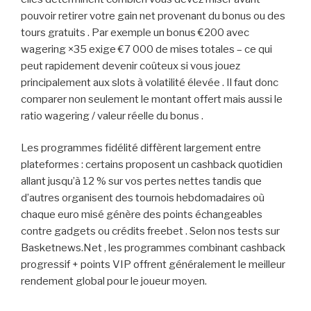
pouvoir retirer votre gain net provenant du bonus ou des
tours gratuits . Par exemple un bonus €200 avec
wagering ×35 exige €7 000 de mises totales – ce qui
peut rapidement devenir coûteux si vous jouez
principalement aux slots à volatilité élevée . Il faut donc
comparer non seulement le montant offert mais aussi le
ratio wagering / valeur réelle du bonus .
Les programmes fidélité diffèrent largement entre
plateformes : certains proposent un cashback quotidien
allant jusqu’à 12 % sur vos pertes nettes tandis que
d’autres organisent des tournois hebdomadaires où
chaque euro misé génère des points échangeables
contre gadgets ou crédits freebet . Selon nos tests sur
Basketnews.Net , les programmes combinant cashback
progressif + points VIP offrent généralement le meilleur
rendement global pour le joueur moyen.