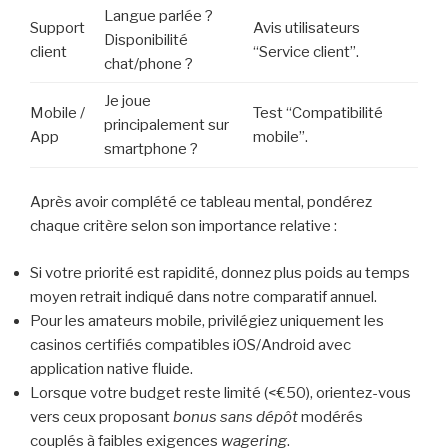
Langue parlée ?
Support
Avis utilisateurs
Disponibilité
client
“Service client”.
chat/phone ?
Je joue
Mobile /
Test “Compatibilité
principalement sur
App
mobile”.
smartphone ?
Après avoir complété ce tableau mental, pondérez
chaque critère selon son importance relative :
Si votre priorité est rapidité, donnez plus poids au temps
moyen retrait indiqué dans notre comparatif annuel.
Pour les amateurs mobile, privilégiez uniquement les
casinos certifiés compatibles iOS/Android avec
application native fluide.
Lorsque votre budget reste limité (<€50), orientez-vous
vers ceux proposant
bonus sans dépôt
modérés
couplés à faibles exigences
wagering
.