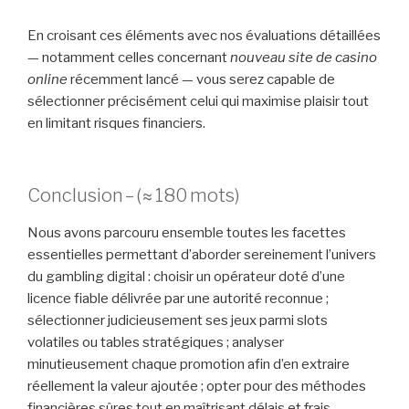
En croisant ces éléments avec nos évaluations détaillées
— notamment celles concernant
nouveau site de casino
online
récemment lancé — vous serez capable de
sélectionner précisément celui qui maximise plaisir tout
en limitant risques financiers.
Conclusion – (≈ 180 mots)
Nous avons parcouru ensemble toutes les facettes
essentielles permettant d’aborder sereinement l’univers
du gambling digital : choisir un opérateur doté d’une
licence fiable délivrée par une autorité reconnue ;
sélectionner judicieusement ses jeux parmi slots
volatiles ou tables stratégiques ; analyser
minutieusement chaque promotion afin d’en extraire
réellement la valeur ajoutée ; opter pour des méthodes
financières sûres tout en maîtrisant délais et frais