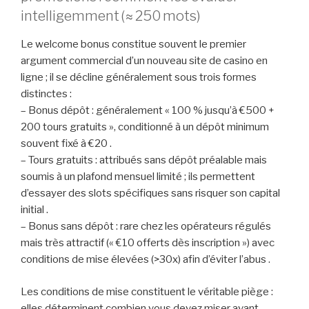
intelligemment (≈ 250 mots)
Le welcome bonus constitue souvent le premier
argument commercial d’un nouveau site de casino en
ligne ; il se décline généralement sous trois formes
distinctes :
– Bonus dépôt : généralement « 100 % jusqu’à €500 +
200 tours gratuits », conditionné à un dépôt minimum
souvent fixé à €20 .
– Tours gratuits : attribués sans dépôt préalable mais
soumis à un plafond mensuel limité ; ils permettent
d’essayer des slots spécifiques sans risquer son capital
initial .
– Bonus sans dépôt : rare chez les opérateurs régulés
mais très attractif (« €10 offerts dès inscription ») avec
conditions de mise élevées (>30x) afin d’éviter l’abus .
Les conditions de mise constituent le véritable piège :
elles déterminent combien vous devez miser avant