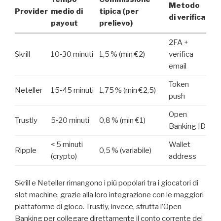
Metodo
Provider
medio di
tipica (per
di verifica
payout
prelievo)
2FA +
Skrill
10‑30 minuti
1,5 % (min €2)
verifica
email
Token
Neteller
15‑45 minuti
1,75 % (min €2,5)
push
Open
Trustly
5‑20 minuti
0,8 % (min €1)
Banking ID
< 5 minuti
Wallet
Ripple
0,5 % (variabile)
(crypto)
address
Skrill e Neteller rimangono i più popolari tra i giocatori di
slot machine, grazie alla loro integrazione con le maggiori
piattaforme di gioco. Trustly, invece, sfrutta l’Open
Banking per collegare direttamente il conto corrente del