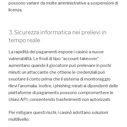
possono variare da multe amministrative a sospensioni di
licenza.
3. Sicurezza informatica nei prelievi in
tempo reale
La rapidità dei pagamenti espone i casinò a nuove
vulnerabilità. Le frodi di tipo “account takeover”
aumentano quando il giocatore può prelevare in pochi
minuti: un attaccante che ottiene le credenziali può
svuotare il conto prima che il sistema di monitoraggio
rilevi l’anomalia. Inoltre, i phishing mirati ai dipendenti delle
piattaforme di pagamento possono compromettere le
chiavi API, consentendo trasferimenti non autorizzati.
Per mitigare questi rischi, i casinò adottano soluzioni
multilivello: