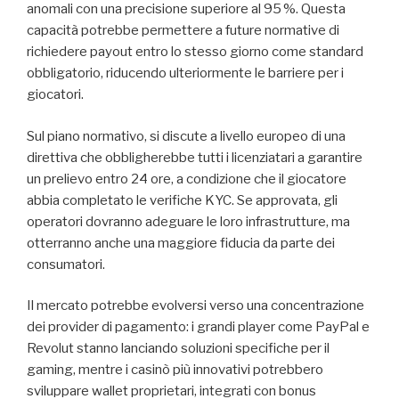
anomali con una precisione superiore al 95 %. Questa
capacità potrebbe permettere a future normative di
richiedere payout entro lo stesso giorno come standard
obbligatorio, riducendo ulteriormente le barriere per i
giocatori.
Sul piano normativo, si discute a livello europeo di una
direttiva che obbligherebbe tutti i licenziatari a garantire
un prelievo entro 24 ore, a condizione che il giocatore
abbia completato le verifiche KYC. Se approvata, gli
operatori dovranno adeguare le loro infrastrutture, ma
otterranno anche una maggiore fiducia da parte dei
consumatori.
Il mercato potrebbe evolversi verso una concentrazione
dei provider di pagamento: i grandi player come PayPal e
Revolut stanno lanciando soluzioni specifiche per il
gaming, mentre i casinò più innovativi potrebbero
sviluppare wallet proprietari, integrati con bonus