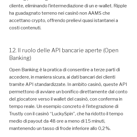
cliente, eliminando l’intermediazione di un e‑wallet. Ripple
ha guadagnato terreno nei casinò non AAMS che
accettano crypto, offrendo prelievi quasi istantanei a
costi contenuti.
1.2. Il ruolo delle API bancarie aperte (Open
Banking)
Open Banking è la pratica di consentire a terze parti di
accedere, in maniera sicura, ai dati bancari dei clienti
tramite API standardizzate. In ambito casinò, queste API
permettono di avviare un bonifico direttamente dal conto
del giocatore verso il wallet del casinò, con conferma in
tempo reale. Un esempio concreto è l’integrazione di
Trustly con il casinò “LuckySpin”, che ha ridotto il tempo
medio di payout da 48 ore a meno di 15 minuti,
mantenendo un tasso di frode inferiore allo 0,2 %.