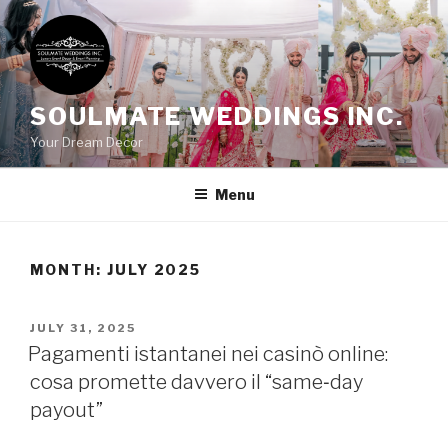
Skip
to
content
SOULMATE WEDDINGS INC.
Your Dream Decor
Menu
MONTH:
JULY 2025
POSTED
JULY 31, 2025
ON
Pagamenti istantanei nei casinò online:
cosa promette davvero il “same‑day
payout”