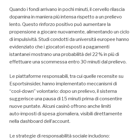
Quando i fondi arrivano in pochi minuti, il cervello rilascia
dopamina in maniera più intensa rispetto a un prelievo
lento. Questo rinforzo positivo può aumentare la
propensione a giocare nuovamente, alimentando un ciclo
di impulsività. Studi condotti da università europee hanno
evidenziato che i giocatori esposti a pagamenti
istantanei mostrano una probabilità del 22 % in più di
effettuare una scommessa entro 30 minuti dal prelievo.
Le piattaforme responsabili, tra cui quelle recensite su
Esportsinsider, hanno implementato meccanismi di
“cool‑down” volontario: dopo un prelievo, il sistema
suggerisce una pausa di 15 minuti prima di consentire
nuove puntate. Alcuni casinò offrono anche limiti
auto‑imposti di spesa giornaliera, visibili direttamente
nella dashboard dell’account.
Le strategie di responsabilità sociale includono: