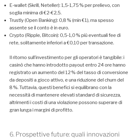
E‑wallet (Skrill, Neteller): 1,5‑1,75 % per prelievo, con
soglia minima di €2‑€2,5.
Trustly (Open Banking): 0,8 % (min €1), ma spesso
assente se il conto è in euro.
Crypto (Ripple, Bitcoin): 0,5‑1,0 % più eventuali fee di
rete, solitamente inferiori a €0,10 per transazione.
Il ritorno sull’investimento per gli operatori è tangibile: i
casinò che hanno introdotto payout entro 24 ore hanno
registrato un aumento del 12 % del tasso di conversione
da depositi a gioco attivo, e una riduzione del churn del
8 %. Tuttavia, questi benefici si equilibrano con la
necessità di mantenere elevati standard di sicurezza,
altrimenti i costi di una violazione possono superare di
gran lunga i margini di profitto.
6. Prospettive future: quali innovazioni