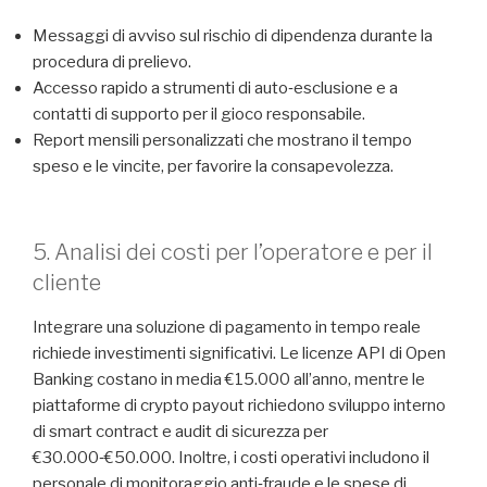
Messaggi di avviso sul rischio di dipendenza durante la
procedura di prelievo.
Accesso rapido a strumenti di auto‑esclusione e a
contatti di supporto per il gioco responsabile.
Report mensili personalizzati che mostrano il tempo
speso e le vincite, per favorire la consapevolezza.
5. Analisi dei costi per l’operatore e per il
cliente
Integrare una soluzione di pagamento in tempo reale
richiede investimenti significativi. Le licenze API di Open
Banking costano in media €15.000 all’anno, mentre le
piattaforme di crypto payout richiedono sviluppo interno
di smart contract e audit di sicurezza per
€30.000‑€50.000. Inoltre, i costi operativi includono il
personale di monitoraggio anti‑fraude e le spese di