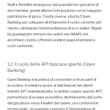
Skrill e Neteller rimangono i più popolari tra i giocatori di
slot machine, grazie alla loro integrazione con le maggiori
piattaforme di gioco. Trustly, invece, sfrutta l’Open
Banking per collegare direttamente il conto corrente del
cliente, eliminando l’intermediazione di un e‑wallet. Ripple
ha guadagnato terreno nei casinò non AAMS che
accettano crypto, offrendo prelievi quasi istantanei a
costi contenuti.
1.2. Il ruolo delle API bancarie aperte (Open
Banking)
Open Banking è la pratica di consentire a terze parti di
accedere, in maniera sicura, ai dati bancari dei clienti
tramite API standardizzate. In ambito casinò, queste API
permettono di avviare un bonifico direttamente dal conto
del giocatore verso il wallet del casinò, con conferma in
tempo reale. Un esempio concreto è l’integrazione di