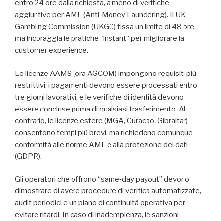
entro 24 ore dalla richiesta, a meno di verifiche
aggiuntive per AML (Anti‑Money Laundering). Il UK
Gambling Commission (UKGC) fissa un limite di 48 ore,
ma incoraggia le pratiche “instant” per migliorare la
customer experience.
Le licenze AAMS (ora AGCOM) impongono requisiti più
restrittivi: i pagamenti devono essere processati entro
tre giorni lavorativi, e le verifiche di identità devono
essere concluse prima di qualsiasi trasferimento. Al
contrario, le licenze estere (MGA, Curacao, Gibraltar)
consentono tempi più brevi, ma richiedono comunque
conformità alle norme AML e alla protezione dei dati
(GDPR).
Gli operatori che offrono “same‑day payout” devono
dimostrare di avere procedure di verifica automatizzate,
audit periodici e un piano di continuità operativa per
evitare ritardi. In caso di inadempienza, le sanzioni