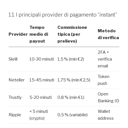
1.1. I principali provider di pagamento “instant”
Tempo
Commissione
Metodo
Provider
medio di
tipica (per
di verifica
payout
prelievo)
2FA +
Skrill
10‑30 minuti
1,5 % (min €2)
verifica
email
Token
Neteller
15‑45 minuti
1,75 % (min €2,5)
push
Open
Trustly
5‑20 minuti
0,8 % (min €1)
Banking ID
< 5 minuti
Wallet
Ripple
0,5 % (variabile)
(crypto)
address