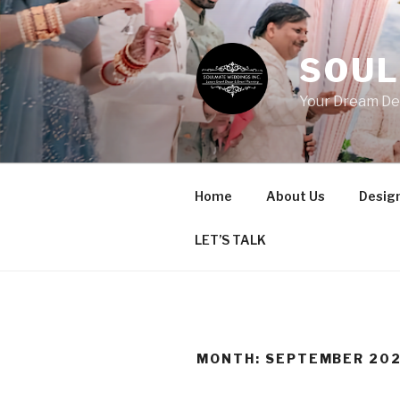
Skip
to
content
SOUL
Your Dream De
Home
About Us
Design
LET’S TALK
MONTH:
SEPTEMBER 20