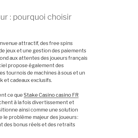
ur : pourquoi choisir
venue attractif, des free spins
 de jeux et une gestion des paiements
pond aux attentes des joueurs français
ficiel propose également des
s tournois de machines à sous et un
et cadeaux exclusifs.
ent ce que
Stake Casino casino FR
chent à la fois divertissement et
sitionne ainsi comme une solution
 le problème majeur des joueurs :
nt des bonus réels et des retraits