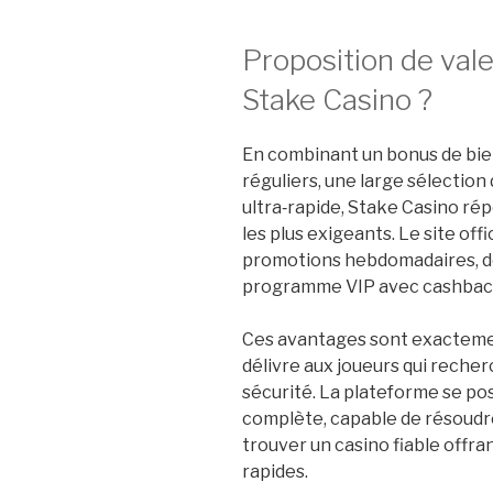
Proposition de vale
Stake Casino ?
En combinant un bonus de bien
réguliers, une large sélection
ultra‑rapide, Stake Casino ré
les plus exigeants. Le site of
promotions hebdomadaires, de
programme VIP avec cashback 
Ces avantages sont exactem
délivre aux joueurs qui recher
sécurité. La plateforme se po
complète, capable de résoudre
trouver un casino fiable offra
rapides.