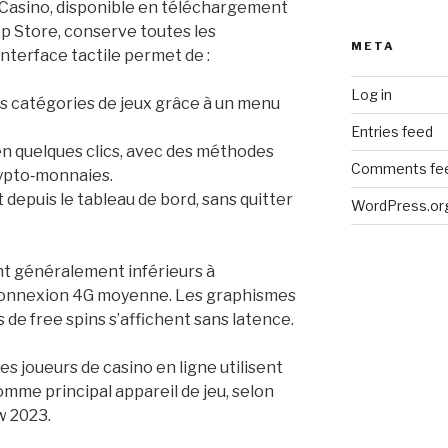
 Casino, disponible en téléchargement
App Store, conserve toutes les
META
interface tactile permet de :
Log in
s catégories de jeux grâce à un menu
Entries feed
en quelques clics, avec des méthodes
Comments fe
rypto‑monnaies.
depuis le tableau de bord, sans quitter
WordPress.or
t généralement inférieurs à
connexion 4G moyenne. Les graphismes
 de free spins s’affichent sans latence.
des joueurs de casino en ligne utilisent
me principal appareil de jeu, selon
w 2023.