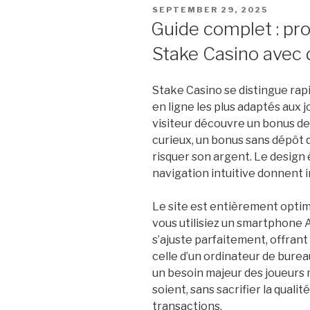
POSTED
SEPTEMBER 29, 2025
ON
Guide complet : pro
Stake Casino avec 
Stake Casino se distingue rap
en ligne les plus adaptés aux j
visiteur découvre un bonus de
curieux, un bonus sans dépôt q
risquer son argent. Le design 
navigation intuitive donnent
Le site est entièrement optimi
vous utilisiez un smartphone A
s’ajuste parfaitement, offran
celle d’un ordinateur de burea
un besoin majeur des joueurs m
soient, sans sacrifier la quali
transactions.