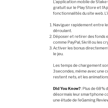
L’application mobile de Stake
gratuit sur le Play Store et l’
fonctionnalités du site web. L’
Naviguer rapidement entre le
déroulant.
Déposer et retirer des fonds 
comme PayPal, Skrill ou les c
Activer les bonus directement 
le jeu.
Les temps de chargement son
3 secondes, même avec une 
restent nets, et les animations
Did You Know?
: Plus de 68 % 
désormais leur smartphone com
une étude de l’eGaming Revie