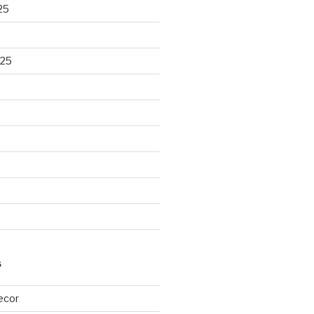
25
025
S
ecor