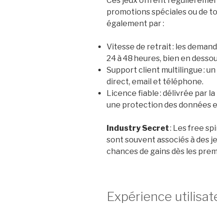
Ces jeux offrent régulièremen
promotions spéciales ou de t
également par :
Vitesse de retrait : les dema
24 à 48 heures, bien en dessou
Support client multilingue : un
direct, email et téléphone.
Licence fiable : délivrée par 
une protection des données et
Industry Secret
: Les free sp
sont souvent associés à des j
chances de gains dès les prem
Expérience utilisat