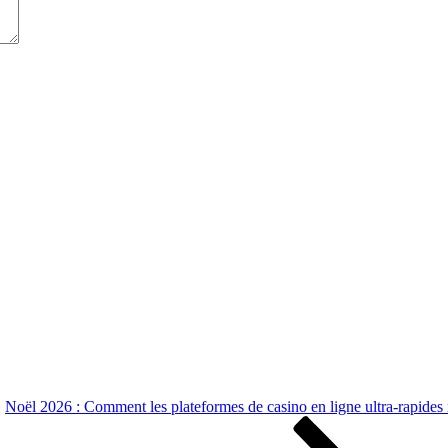
Noël 2026 : Comment les plateformes de casino en ligne ultra‑rapides 