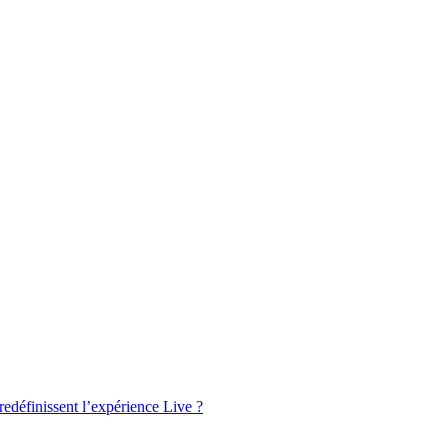
redéfinissent l’expérience Live ?