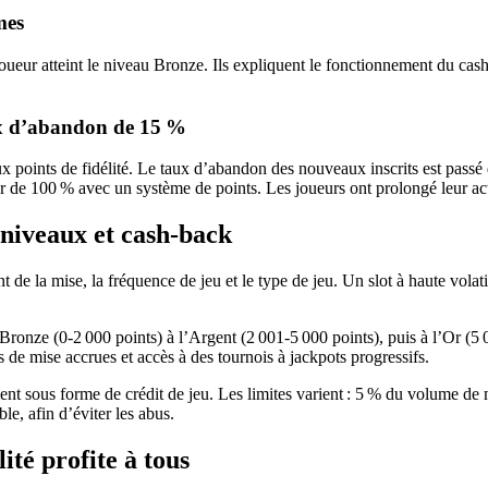
mes
e joueur atteint le niveau Bronze. Ils expliquent le fonctionnement du cas
aux d’abandon de 15 %
ux points de fidélité. Le taux d’abandon des nouveaux inscrits est passé
r de 100 % avec un système de points. Les joueurs ont prolongé leur a
 niveaux et cash‑back
 de la mise, la fréquence de jeu et le type de jeu. Un slot à haute volatil
ronze (0‑2 000 points) à l’Argent (2 001‑5 000 points), puis à l’Or (5 
 de mise accrues et accès à des tournois à jackpots progressifs.
t sous forme de crédit de jeu. Les limites varient : 5 % du volume de 
e, afin d’éviter les abus.
ité profite à tous