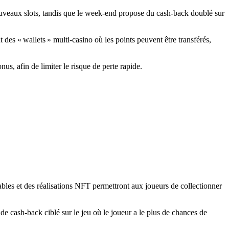
nouveaux slots, tandis que le week‑end propose du cash‑back doublé sur
des « wallets » multi‑casino où les points peuvent être transférés,
us, afin de limiter le risque de perte rapide.
bles et des réalisations NFT permettront aux joueurs de collectionner
de cash‑back ciblé sur le jeu où le joueur a le plus de chances de