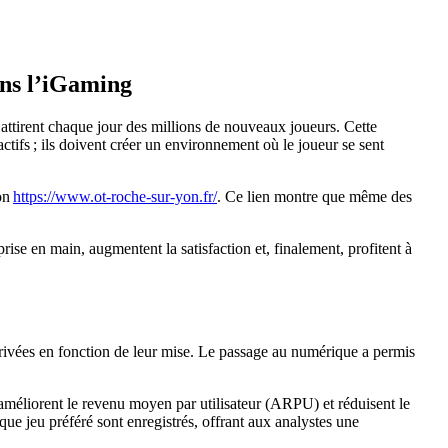
ans l’iGaming
 attirent chaque jour des millions de nouveaux joueurs. Cette
tifs ; ils doivent créer un environnement où le joueur se sent
Yon
https://www.ot-roche-sur-yon.fr/
. Ce lien montre que même des
ise en main, augmentent la satisfaction et, finalement, profitent à
 privées en fonction de leur mise. Le passage au numérique a permis
s améliorent le revenu moyen par utilisateur (ARPU) et réduisent le
e jeu préféré sont enregistrés, offrant aux analystes une