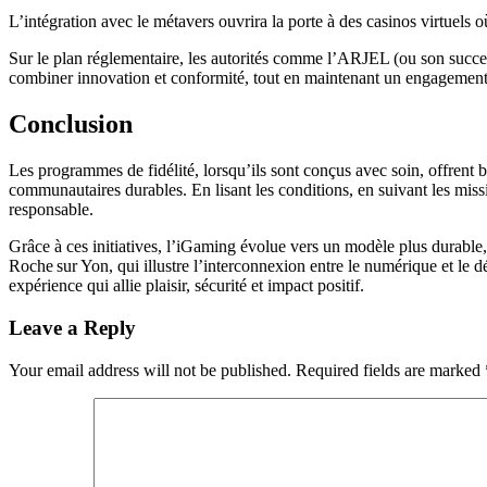
L’intégration avec le métavers ouvrira la porte à des casinos virtuels o
Sur le plan réglementaire, les autorités comme l’ARJEL (ou son succes
combiner innovation et conformité, tout en maintenant un engagement 
Conclusion
Les programmes de fidélité, lorsqu’ils sont conçus avec soin, offrent bi
communautaires durables. En lisant les conditions, en suivant les missi
responsable.
Grâce à ces initiatives, l’iGaming évolue vers un modèle plus durable, o
Roche sur Yon, qui illustre l’interconnexion entre le numérique et le 
expérience qui allie plaisir, sécurité et impact positif.
Leave a Reply
Your email address will not be published.
Required fields are marked