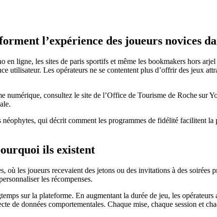
forment l’expérience des joueurs novices d
o en ligne, les sites de paris sportifs et même les bookmakers hors arjel
tilisateur. Les opérateurs ne se contentent plus d’offrir des jeux attrac
sme numérique, consultez le site de l’Office de Tourisme de Roche sur 
ale.
éophytes, qui décrit comment les programmes de fidélité facilitent la pr
ourquoi ils existent
es, où les joueurs recevaient des jetons ou des invitations à des soirées
 personnaliser les récompenses.
longtemps sur la plateforme. En augmentant la durée de jeu, les opérateur
lecte de données comportementales. Chaque mise, chaque session et chaqu