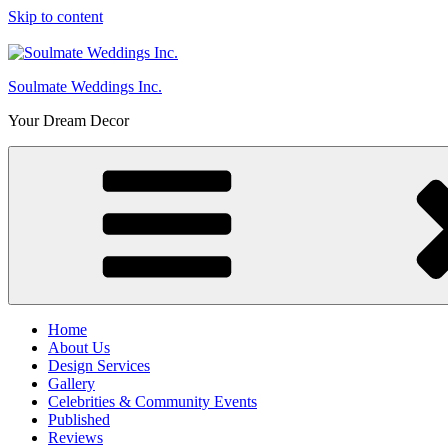
Skip to content
Soulmate Weddings Inc.
Your Dream Decor
Home
About Us
Design Services
Gallery
Celebrities & Community Events
Published
Reviews