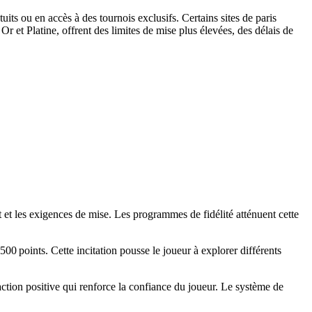
uits ou en accès à des tournois exclusifs. Certains sites de paris
 et Platine, offrent des limites de mise plus élevées, des délais de
t et les exigences de mise. Les programmes de fidélité atténuent cette
500 points. Cette incitation pousse le joueur à explorer différents
ction positive qui renforce la confiance du joueur. Le système de