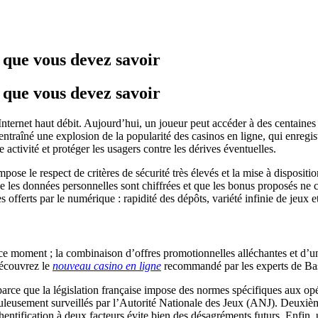
 que vous devez savoir
 que vous devez savoir
ternet haut débit. Aujourd’hui, un joueur peut accéder à des centaines 
 entraîné une explosion de la popularité des casinos en ligne, qui enreg
 activité et protéger les usagers contre les dérives éventuelles.
mpose le respect de critères de sécurité très élevés et la mise à disposit
r que les données personnelles sont chiffrées et que les bonus proposés ne
 offerts par le numérique : rapidité des dépôts, variété infinie de jeux
ce moment ; la combinaison d’offres promotionnelles alléchantes et d’u
Découvrez le
nouveau casino en ligne
recommandé par les experts de Bas
ce que la législation française impose des normes spécifiques aux opéra
upuleusement surveillés par l’Autorité Nationale des Jeux (ANJ). Deuxi
thentification à deux facteurs évite bien des désagréments futurs. Enfin