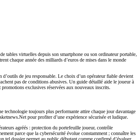
de tables virtuelles depuis son smartphone ou son ordinateur portable,
istrent chaque année des milliards d’euros de mises dans le monde
ion d’outils de jeu responsable. Le choix d’un opérateur fiable devient
 cachent pas de conditions abusives. Un guide détaillé aide le joueur à
 et promotions exclusives réservées aux nouveaux inscrits.
ne technologie toujours plus performante attire chaque jour davantage
ketnews.Net pour profiter d’une expérience sécurisée et ludique.
teurs agréés : protection du portefeuille joueur, contrôle
èmement parce que la cybersécurité évolue constamment ; connaître les
, un tel dossier permet au public débutant comme confirmé d’évaluer