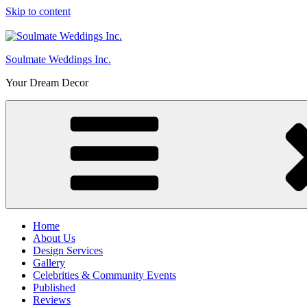
Skip to content
Soulmate Weddings Inc.
Your Dream Decor
Home
About Us
Design Services
Gallery
Celebrities & Community Events
Published
Reviews