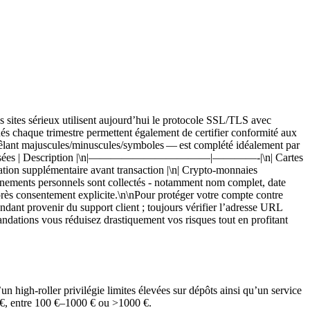
es sites sérieux utilisent aujourd’hui le protocole SSL/TLS avec
enés chaque trimestre permettent également de certifier conformité aux
lant majuscules/minuscules/symboles — est complété idéalement par
ment sécurisées | Description |\n|———————————|————-|\n| Cartes
ation supplémentaire avant transaction |\n| Crypto‑monnaies
ignements personnels sont collectés ‑ notamment nom complet, date
près consentement explicite.\n\nPour protéger votre compte contre
endant provenir du support client ; toujours vérifier l’adresse URL
ndations vous réduisez drastiquement vos risques tout en profitant
n high‑roller privilégie limites élevées sur dépôts ainsi qu’un service
0 €, entre 100 €–1000 € ou >1000 €.