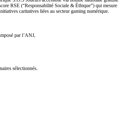
score RSE (“Responsabilité Sociale & Éthique”) qui mesure
tiatives caritatives liées au secteur gaming numérique.
s imposé par l’ANJ,
aires sélectionnés.