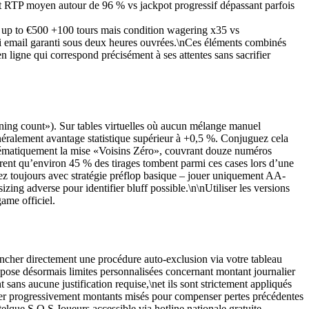
nt RTP moyen autour de 96 % vs jackpot progressif dépassant parfois
up to €500 +100 tours mais condition wagering x35 vs
voi email garanti sous deux heures ouvrées.\nCes éléments combinés
igne qui correspond précisément à ses attentes sans sacrifier
ning count​»). Sur tables virtuelles où aucun mélange manuel
énéralement avantage statistique supérieur à +0,5 %. Conjuguez cela
tématiquement la mise «​Voisins Zéro​», couvrant douze numéros
ntrent qu’environ 45 % des tirages tombent parmi ces cases lors d’une
z toujours avec stratégie préflop basique ­– jouer uniquement AA‐
ng adverse pour identifier bluff possible.\n\nUtiliser les versions
game officiel.
encher directement une procédure auto‑exclusion via votre tableau
pose désormais limites personnalisées concernant montant journalier
sans aucune justification requise,\net ils sont strictement appliqués
nter progressivement montants misés pour compenser pertes précédentes
telque S.O.S Joueurs accessible via hotline nationale gratuite