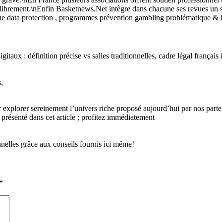
librement.\nEnfin Basketnews.Net intègre dans chacune ses revues un 
e data protection , programmes prévention gambling problématique & ini
igitaux : définition précise vs salles traditionnelles, cadre légal françai
,
explorer sereinement l’univers riche proposé aujourd’hui par nos parten
présenté dans cet article ; profitez immédiatement
nnelles grâce aux conseils fournis ici même!
*