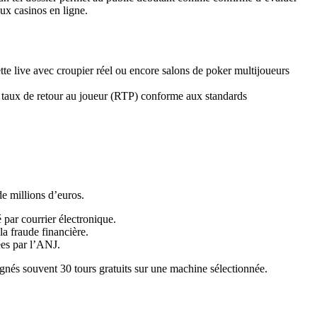
ux casinos en ligne.
tte live avec croupier réel ou encore salons de poker multijoueurs
 un taux de retour au joueur (RTP) conforme aux standards
de millions d’euros.
é par courrier électronique.
 la fraude financière.
ées par l’ANJ.
gnés souvent 30 tours gratuits sur une machine sélectionnée.