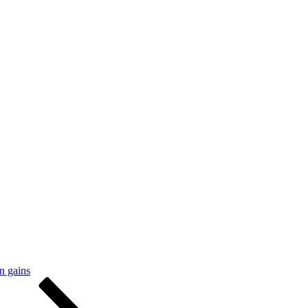
en gains