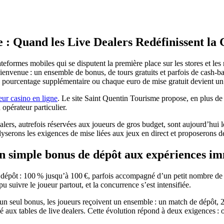
 : Quand les Live Dealers Redéfinissent la 
ateformes mobiles qui se disputent la première place sur les stores et l
envenue : un ensemble de bonus, de tours gratuits et parfois de cash‑bac
 pourcentage supplémentaire ou chaque euro de mise gratuit devient un
eur casino en ligne
. Le site Saint Quentin Tourisme propose, en plus de 
opérateur particulier.
alers, autrefois réservées aux joueurs de gros budget, sont aujourd’hui l
rons les exigences de mise liées aux jeux en direct et proposerons des 
’un simple bonus de dépôt aux expériences i
ôt : 100 % jusqu’à 100 €, parfois accompagné d’un petit nombre de tours
suivre le joueur partout, et la concurrence s’est intensifiée.
un seul bonus, les joueurs reçoivent un ensemble : un match de dépôt, 20
ié aux tables de live dealers. Cette évolution répond à deux exigences : o