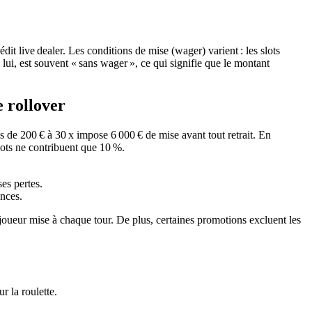
dit live dealer. Les conditions de mise (wager) varient : les slots
lui, est souvent « sans wager », ce qui signifie que le montant
e rollover
us de 200 € à 30 x impose 6 000 € de mise avant tout retrait. En
slots ne contribuent que 10 %.
es pertes.
ences.
e joueur mise à chaque tour. De plus, certaines promotions excluent les
r la roulette.