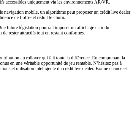
sifs accessibles uniquement via les environnements AR/VR.
 de navigation mobile, un algorithme peut proposer un crédit live dealer
inence de l’offre et réduit le churn.
ne future législation pourrait imposer un affichage clair du
de rester attractifs tout en restant conformes.
ontribution au rollover qui fait toute la différence. En comprenant la
onus en une véritable opportunité de jeu rentable. N’hésitez pas à
tions et utilisation intelligente du crédit live dealer. Bonne chance et