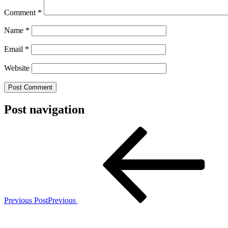
Comment
*
Name
*
Email
*
Website
Post navigation
Previous Post
Previous