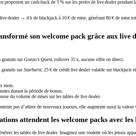
 proposent un cash‑back de 5 % sur les pertes de live dealer pendant la
.
t live dealer → 4 h de blackjack à 10 € de mise, générant 80 € de mise to
transformé son welcome pack grâce aux live 
 gratuits sur
Gonzo’s Quest
, rollover 35 x, aucune offre en direct.
 gratuits sur
Starburst
, 25 € de crédit live dealer valable sur blackjack e
ix mois.
utes durant la période de bonus.
sse du volume de mises sur les tables de live dealer.
ontente pas d’attirer de nouveaux joueurs, elle augmente aussi la valeur 
ations attendent les welcome packs avec les 
étrer les tables de live dealer. Imaginez une roulette où les jetons app