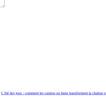
L’été des jeux : comment les casinos en ligne transforment la chaleur 