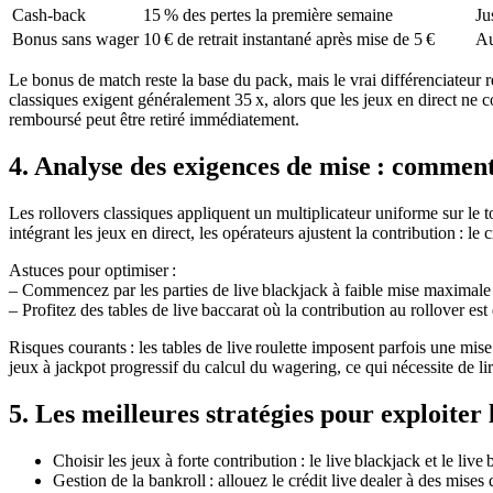
Cash‑back
15 % des pertes la première semaine
Ju
Bonus sans wager
10 € de retrait instantané après mise de 5 €
Au
Le bonus de match reste la base du pack, mais le vrai différenciateur rés
classiques exigent généralement 35 x, alors que les jeux en direct ne c
remboursé peut être retiré immédiatement.
4. Analyse des exigences de mise : comment 
Les rollovers classiques appliquent un multiplicateur uniforme sur le t
intégrant les jeux en direct, les opérateurs ajustent la contribution : 
Astuces pour optimiser :
– Commencez par les parties de live blackjack à faible mise maximale (
– Profitez des tables de live baccarat où la contribution au rollover e
Risques courants : les tables de live roulette imposent parfois une mis
jeux à jackpot progressif du calcul du wagering, ce qui nécessite de lir
5. Les meilleures stratégies pour exploiter
Choisir les jeux à forte contribution : le live blackjack et le li
Gestion de la bankroll : allouez le crédit live dealer à des mises 