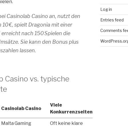
ielen.
Log in
bei Casinolab Casino an, nutzt den
Entries feed
10 €, spielt
Dragonia
mit einer
Comments fe
 erreicht nach 150 Spielen die
WordPress.or
Umsätze. Sie kann den Bonus plus
zahlen lassen.
b Casino vs. typische
te
Viele
Casinolab Casino
Konkurrenzseiten
Malta Gaming
Oft keine klare