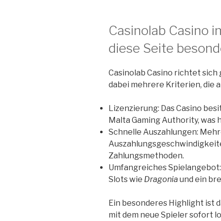
Casinolab Casino 
diese Seite besond
Casinolab Casino richtet sich 
dabei mehrere Kriterien, die 
Lizenzierung: Das Casino besit
Malta Gaming Authority, was 
Schnelle Auszahlungen: Mehr
Auszahlungsgeschwindigkeite
Zahlungsmethoden.
Umfangreiches Spielangebot: Ü
Slots wie
Dragonia
und ein bre
Ein besonderes Highlight ist 
mit dem neue Spieler sofort 