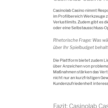
Casinolab Casino nimmt Respo
im Profilbereich Werkzeuge z
Verlustlimits. Zudem gibt es d
oder eine Selbstausschluss‑Op
Rhetorische Frage: Was wäre
über Ihr Spielbudget behal
Die Plattform bietet zudem Li
über Anzeichen von problema
Maßnahmen stärken das Vertr
nicht nur an kurzfristigen Ge
Kundenzufriedenheit interessi
Fazit: Casinolab Ca