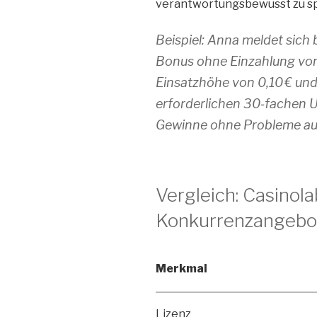
verantwortungsbewusst zu sp
Beispiel: Anna meldet sich 
Bonus ohne Einzahlung von 
Einsatzhöhe von 0,10 € und
erforderlichen 30‑fachen 
Gewinne ohne Probleme aus
Vergleich: Casinola
Konkurrenzangebo
Merkmal
Lizenz