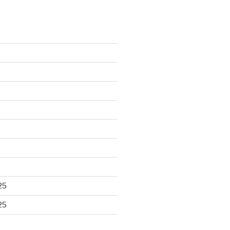
25
25