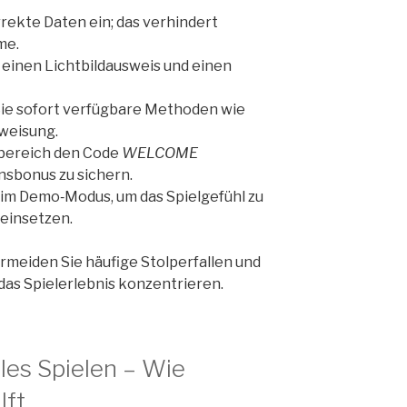
rekte Daten ein; das verhindert
me.
 einen Lichtbildausweis und einen
Sie sofort verfügbare Methoden wie
rweisung.
nbereich den Code
WELCOME
sbonus zu sichern.
 im Demo‑Modus, um das Spielgefühl zu
 einsetzen.
rmeiden Sie häufige Stolperfallen und
 das Spielerlebnis konzentrieren.
les Spielen – Wie
lft