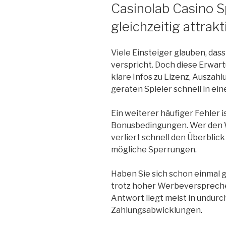
Casinolab Casino S
gleichzeitig attrakt
Viele Einsteiger glauben, das
verspricht. Doch diese Erwar
klare Infos zu Lizenz, Ausza
geraten Spieler schnell in ein
Ein weiterer häufiger Fehler i
Bonusbedingungen. Wer den 
verliert schnell den Überbli
mögliche Sperrungen.
Haben Sie sich schon einmal
trotz hoher Werbeverspreche
Antwort liegt meist in undur
Zahlungsabwicklungen.