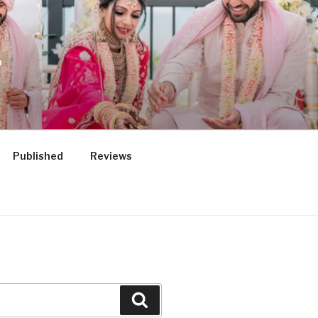
.
Published
Reviews
Search