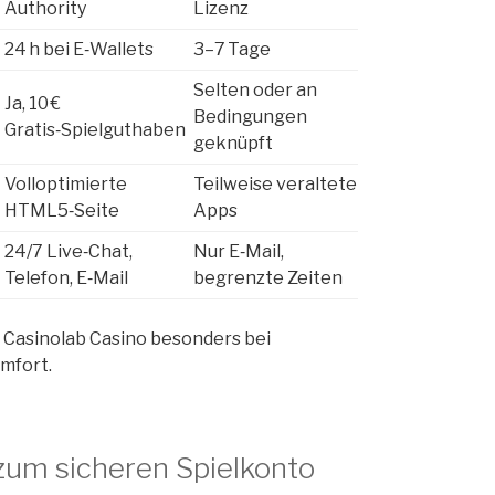
Authority
Lizenz
24 h bei E‑Wallets
3–7 Tage
Selten oder an
Ja, 10 €
Bedingungen
Gratis‑Spielguthaben
geknüpft
Volloptimierte
Teilweise veraltete
HTML5‑Seite
Apps
24/7 Live‑Chat,
Nur E‑Mail,
Telefon, E‑Mail
begrenzte Zeiten
t Casinolab Casino besonders bei
mfort.
 zum sicheren Spielkonto