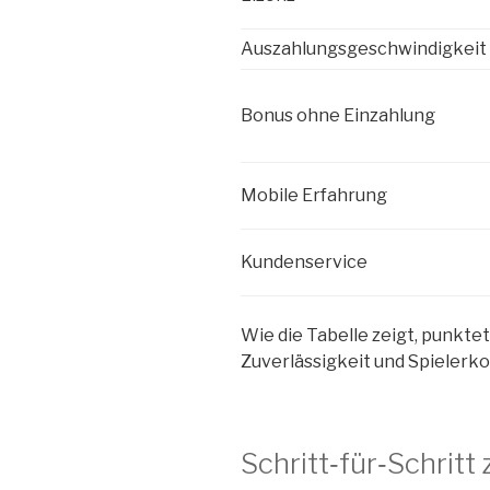
Auszahlungsgeschwindigkeit
Bonus ohne Einzahlung
Mobile Erfahrung
Kundenservice
Wie die Tabelle zeigt, punkte
Zuverlässigkeit und Spielerko
Schritt‑für‑Schritt