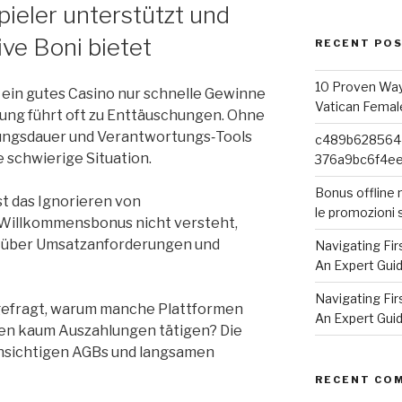
pieler unterstützt und
ive Boni bietet
RECENT PO
10 Proven Ways
s ein gutes Casino nur schnelle Gewinne
Vatican Female
tung führt oft zu Enttäuschungen. Ohne
hlungsdauer und Verantwortungs‑Tools
c489b628564
e schwierige Situation.
376a9bc6f4ee
Bonus offline 
st das Ignorieren von
le promozioni
Willkommensbonus nicht versteht,
ck über Umsatzanforderungen und
Navigating Fi
An Expert Gui
Navigating Fi
 gefragt, warum manche Plattformen
An Expert Gui
n kaum Auszahlungen tätigen? Die
chsichtigen AGBs und langsamen
RECENT CO