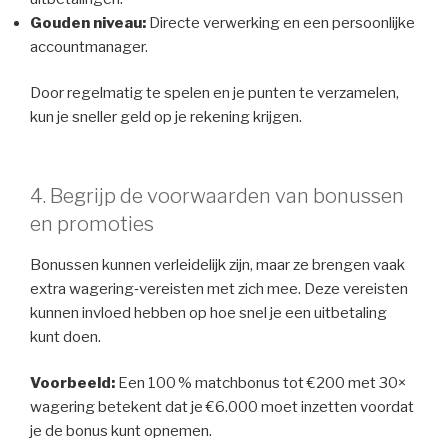
Gouden niveau:
Directe verwerking en een persoonlijke
accountmanager.
Door regelmatig te spelen en je punten te verzamelen,
kun je sneller geld op je rekening krijgen.
4. Begrijp de voorwaarden van bonussen
en promoties
Bonussen kunnen verleidelijk zijn, maar ze brengen vaak
extra wagering‑vereisten met zich mee. Deze vereisten
kunnen invloed hebben op hoe snel je een uitbetaling
kunt doen.
Voorbeeld:
Een 100 % matchbonus tot €200 met 30×
wagering betekent dat je €6.000 moet inzetten voordat
je de bonus kunt opnemen.