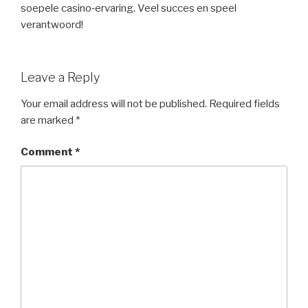
soepele casino‑ervaring. Veel succes en speel
verantwoord!
Leave a Reply
Your email address will not be published.
Required fields
are marked
*
Comment
*