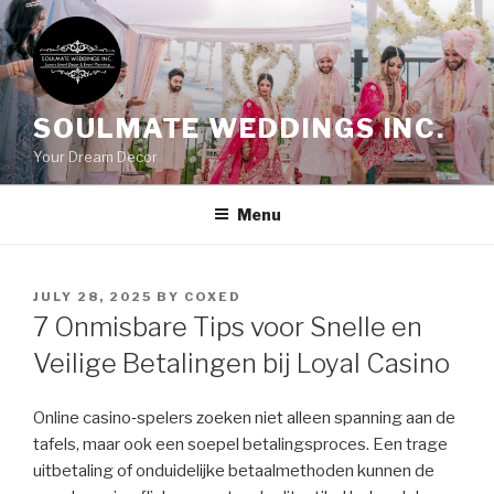
Skip
to
content
SOULMATE WEDDINGS INC.
Your Dream Decor
Menu
POSTED
JULY 28, 2025
BY
COXED
ON
7 Onmisbare Tips voor Snelle en
Veilige Betalingen bij Loyal Casino
Online casino‑spelers zoeken niet alleen spanning aan de
tafels, maar ook een soepel betalingsproces. Een trage
uitbetaling of onduidelijke betaalmethoden kunnen de