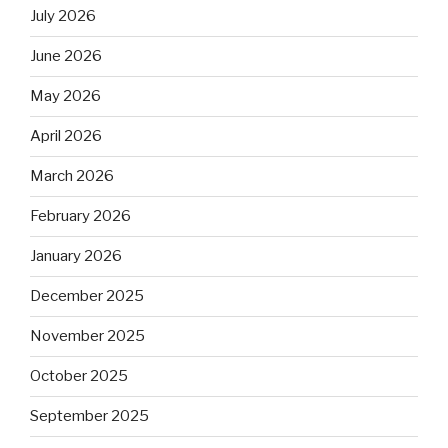
July 2026
June 2026
May 2026
April 2026
March 2026
February 2026
January 2026
December 2025
November 2025
October 2025
September 2025