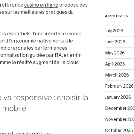
de référence
casino en ligne
propose des
es sur les meilleures pratiques du
ARCHIVES
July 2026
iers essentiels d’une interface mobile
ord l’ergonomie native versus le
June 2026
 explorerons les performances
May 2026
sonnalisation guidée par l’IA, et enfin
omme la réalité augmentée, le cloud
April 2026
March 2026
February 2026
vs responsive : choisir la
January 2026
 mobile
December 20
November 20
October 2025
es et contraintes