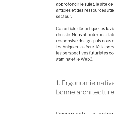
approfondir le sujet, le site 
articles et des ressources util
secteur.
Cet article décortique les lev
réussie. Nous aborderons d’ab
responsive design, puis nous
techniques, la sécurité, la per
les perspectives futuristes c
gaming et le Web3.
1. Ergonomie native 
bonne architecture
Design natif – avantag