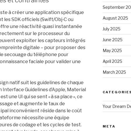
September 2
te à créer une application spécifique
August 2025
t les SDK officiels (Swift/Obj‑C ou
ffre une réactivité quasi instantanée
July 2025
irectement sur le processeur du
June 2025
peuvent exploiter les capteurs intégrés
empreinte digitale – pour proposer des
May 2025
 le secouage du téléphone pour
onnaissance faciale pour valider une
April 2025
March 2025
esign natif suit les guidelines de chaque
 Interface Guidelines d’Apple, Material
CATEGORIE
st une UI qui se sent « à sa place », ce
tissage et augmente le taux de
Your Dream D
ipal inconvénient réside dans le coût
lateforme nécessite une équipe
 heures de codage et les cycles de test.
META