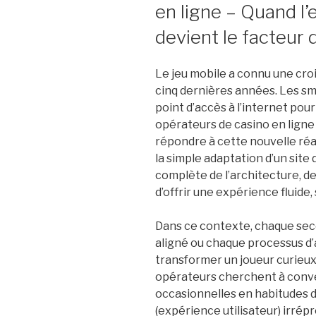
en ligne – Quand l’
devient le facteur d
Le jeu mobile a connu une cro
cinq dernières années. Les s
point d’accès à l’internet pour
opérateurs de casino en ligne
répondre à cette nouvelle réal
la simple adaptation d’un site 
complète de l’architecture, de
d’offrir une expérience fluide
Dans ce contexte, chaque sec
aligné ou chaque processus d’
transformer un joueur curieux
opérateurs cherchent à conve
occasionnelles en habitudes d
(expérience utilisateur) irrép