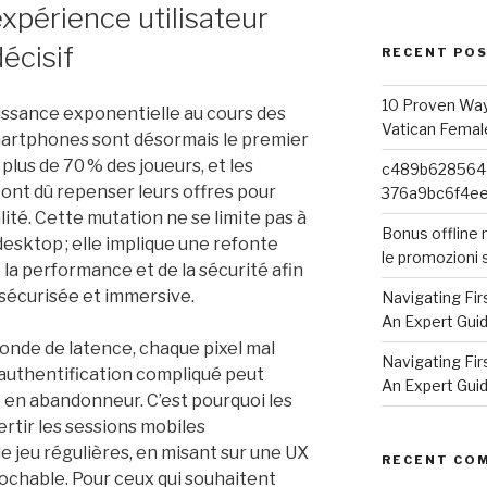
expérience utilisateur
écisif
RECENT PO
10 Proven Ways
issance exponentielle au cours des
Vatican Female
martphones sont désormais le premier
 plus de 70 % des joueurs, et les
c489b628564
 ont dû repenser leurs offres pour
376a9bc6f4ee
ité. Cette mutation ne se limite pas à
Bonus offline 
desktop ; elle implique une refonte
le promozioni
 la performance et de la sécurité afin
, sécurisée et immersive.
Navigating Fi
An Expert Gui
onde de latence, chaque pixel mal
Navigating Fi
authentification compliqué peut
An Expert Gui
 en abandonneur. C’est pourquoi les
rtir les sessions mobiles
e jeu régulières, en misant sur une UX
RECENT CO
rochable. Pour ceux qui souhaitent