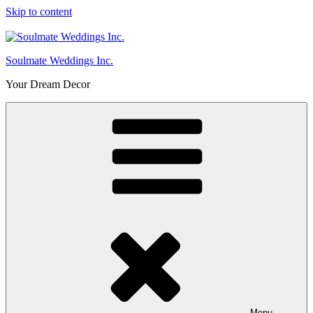
Skip to content
Soulmate Weddings Inc.
Your Dream Decor
Menu