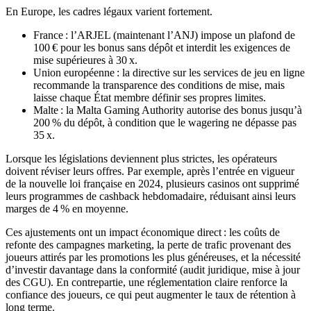
En Europe, les cadres légaux varient fortement.
France : l’ARJEL (maintenant l’ANJ) impose un plafond de
100 € pour les bonus sans dépôt et interdit les exigences de
mise supérieures à 30 x.
Union européenne : la directive sur les services de jeu en ligne
recommande la transparence des conditions de mise, mais
laisse chaque État membre définir ses propres limites.
Malte : la Malta Gaming Authority autorise des bonus jusqu’à
200 % du dépôt, à condition que le wagering ne dépasse pas
35 x.
Lorsque les législations deviennent plus strictes, les opérateurs
doivent réviser leurs offres. Par exemple, après l’entrée en vigueur
de la nouvelle loi française en 2024, plusieurs casinos ont supprimé
leurs programmes de cashback hebdomadaire, réduisant ainsi leurs
marges de 4 % en moyenne.
Ces ajustements ont un impact économique direct : les coûts de
refonte des campagnes marketing, la perte de trafic provenant des
joueurs attirés par les promotions les plus généreuses, et la nécessité
d’investir davantage dans la conformité (audit juridique, mise à jour
des CGU). En contrepartie, une réglementation claire renforce la
confiance des joueurs, ce qui peut augmenter le taux de rétention à
long terme.