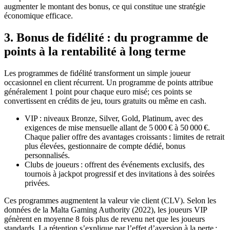
augmenter le montant des bonus, ce qui constitue une stratégie
économique efficace.
3. Bonus de fidélité : du programme de
points à la rentabilité à long terme
Les programmes de fidélité transforment un simple joueur
occasionnel en client récurrent. Un programme de points attribue
généralement 1 point pour chaque euro misé; ces points se
convertissent en crédits de jeu, tours gratuits ou même en cash.
VIP : niveaux Bronze, Silver, Gold, Platinum, avec des
exigences de mise mensuelle allant de 5 000 € à 50 000 €.
Chaque palier offre des avantages croissants : limites de retrait
plus élevées, gestionnaire de compte dédié, bonus
personnalisés.
Clubs de joueurs : offrent des événements exclusifs, des
tournois à jackpot progressif et des invitations à des soirées
privées.
Ces programmes augmentent la valeur vie client (CLV). Selon les
données de la Malta Gaming Authority (2022), les joueurs VIP
génèrent en moyenne 8 fois plus de revenu net que les joueurs
standards. La rétention s’explique par l’effet d’aversion à la perte :