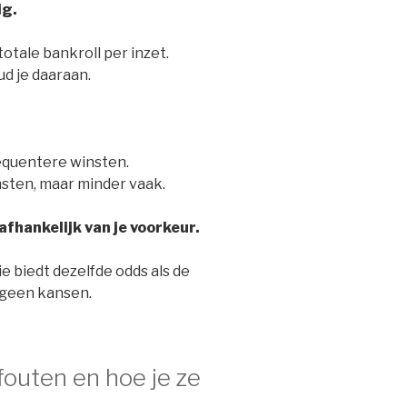
ig.
totale bankroll per inzet.
ud je daaraan.
frequentere winsten.
nsten, maar minder vaak.
afhankelijk van je voorkeur.
e biedt dezelfde odds als de
t geen kansen.
outen en hoe je ze