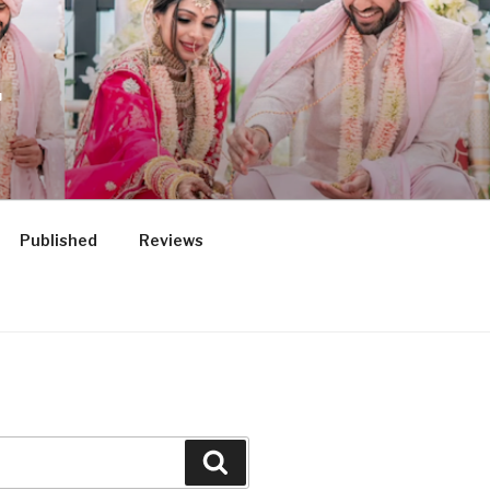
.
Published
Reviews
Search