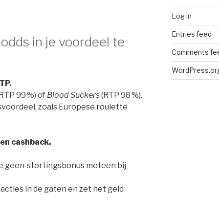
Log in
Entries feed
odds in je voordeel te
Comments fe
WordPress.or
TP.
RTP 99 %) of
Blood Suckers
(RTP 98 %).
svoordeel, zoals Europese roulette
en cashback.
e geen‑stortingsbonus meteen bij
cties in de gaten en zet het geld