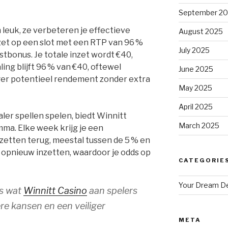
September 2
 leuk, ze verbeteren je effectieve
August 2025
inzet op een slot met een RTP van 96 %
July 2025
stbonus. Je totale inzet wordt €40,
ng blijft 96 % van €40, oftewel
June 2025
ger potentieel rendement zonder extra
May 2025
April 2025
aler spellen spelen, biedt Winnitt
March 2025
a. Elke week krijg je een
zetten terug, meestal tussen de 5 % en
e opnieuw inzetten, waardoor je odds op
CATEGORIE
Your Dream D
es wat
Winnitt Casino
aan spelers
ere kansen en een veiliger
META