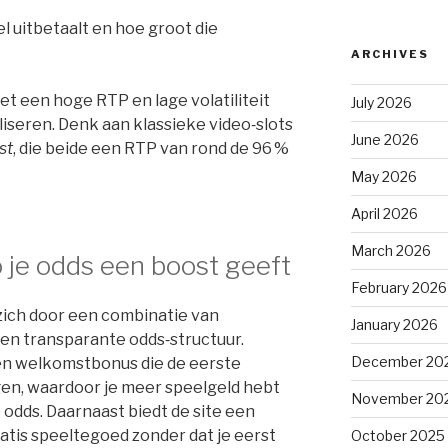
 uitbetaalt en hoe groot die
ARCHIVES
et een hoge RTP en lage volatiliteit
July 2026
iseren. Denk aan klassieke video‑slots
June 2026
st
, die beide een RTP van rond de 96 %
May 2026
April 2026
March 2026
 je odds een boost geeft
February 2026
zich door een combinatie van
January 2026
en transparante odds‑structuur.
December 20
n welkomstbonus die de eerste
gen, waardoor je meer speelgeld hebt
November 20
 odds. Daarnaast biedt de site een
atis speeltegoed zonder dat je eerst
October 2025