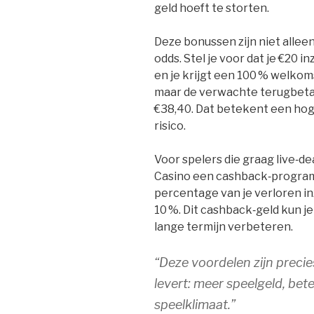
geld hoeft te storten.
Deze bonussen zijn niet alleen
odds. Stel je voor dat je €20 
en je krijgt een 100 % welkom
maar de verwachte terugbetali
€38,40. Dat betekent een ho
risico.
Voor spelers die graag live‑de
Casino een cashback‑programm
percentage van je verloren in
10 %. Dit cashback‑geld kun j
lange termijn verbeteren.
“Deze voordelen zijn preci
levert: meer speelgeld, bet
speelklimaat.”