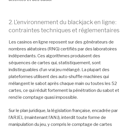
2. L’environnement du blackjack en ligne :
contraintes techniques et réglementaires
Les casinos en ligne reposent sur des générateurs de
nombres aléatoires (RNG) certifiés par des laboratoires
indépendants. Ces algorithmes produisent des
séquences de cartes qui, statistiquement, sont
indistinguables d’un vrai jeu mélangé. La plupart des
plateformes utilisent des auto‑shuffle machines qui
mélangent le sabot après chaque main ou toutes les 52
cartes, ce qui réduit fortement la pénétration du sabot et
rend le comptage quasi impossible.
Sur le plan juridique, la législation française, encadrée par
l’ARJEL (maintenant l’ANJ), interdit toute forme de
manipulation du jeu, y compris le comptage de cartes