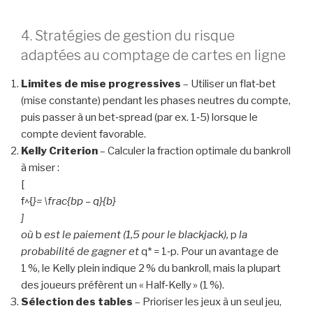
4. Stratégies de gestion du risque
adaptées au comptage de cartes en ligne
Limites de mise progressives
– Utiliser un flat‑bet
(mise constante) pendant les phases neutres du compte,
puis passer à un bet‑spread (par ex. 1‑5) lorsque le
compte devient favorable.
Kelly Criterion
– Calculer la fraction optimale du bankroll
à miser :
[
f^{
}= \frac{bp – q}{b}
]
où
b
est le paiement (1,5 pour le blackjack),
p
la
probabilité de gagner et
q* = 1‑p. Pour un avantage de
1 %, le Kelly plein indique 2 % du bankroll, mais la plupart
des joueurs préfèrent un « Half‑Kelly » (1 %).
Sélection des tables
– Prioriser les jeux à un seul jeu,