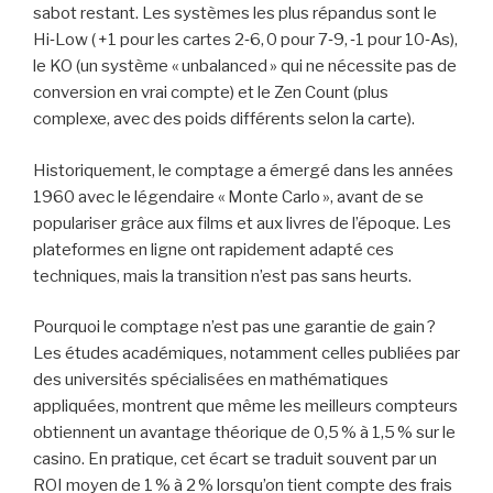
sabot restant. Les systèmes les plus répandus sont le
Hi‑Low ( +1 pour les cartes 2‑6, 0 pour 7‑9, ‑1 pour 10‑As),
le KO (un système « unbalanced » qui ne nécessite pas de
conversion en vrai compte) et le Zen Count (plus
complexe, avec des poids différents selon la carte).
Historiquement, le comptage a émergé dans les années
1960 avec le légendaire « Monte Carlo », avant de se
populariser grâce aux films et aux livres de l’époque. Les
plateformes en ligne ont rapidement adapté ces
techniques, mais la transition n’est pas sans heurts.
Pourquoi le comptage n’est pas une garantie de gain ?
Les études académiques, notamment celles publiées par
des universités spécialisées en mathématiques
appliquées, montrent que même les meilleurs compteurs
obtiennent un avantage théorique de 0,5 % à 1,5 % sur le
casino. En pratique, cet écart se traduit souvent par un
ROI moyen de 1 % à 2 % lorsqu’on tient compte des frais