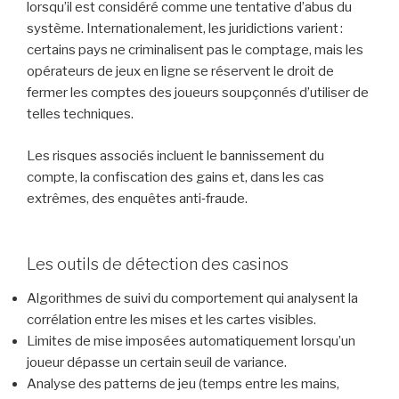
lorsqu’il est considéré comme une tentative d’abus du
système. Internationalement, les juridictions varient :
certains pays ne criminalisent pas le comptage, mais les
opérateurs de jeux en ligne se réservent le droit de
fermer les comptes des joueurs soupçonnés d’utiliser de
telles techniques.
Les risques associés incluent le bannissement du
compte, la confiscation des gains et, dans les cas
extrêmes, des enquêtes anti‑fraude.
Les outils de détection des casinos
Algorithmes de suivi du comportement qui analysent la
corrélation entre les mises et les cartes visibles.
Limites de mise imposées automatiquement lorsqu’un
joueur dépasse un certain seuil de variance.
Analyse des patterns de jeu (temps entre les mains,