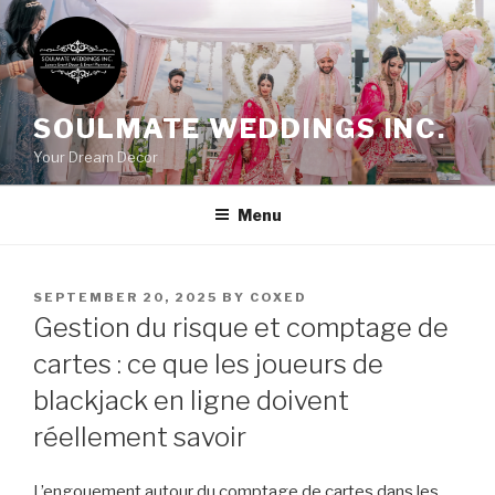
Skip
to
content
SOULMATE WEDDINGS INC.
Your Dream Decor
Menu
POSTED
SEPTEMBER 20, 2025
BY
COXED
ON
Gestion du risque et comptage de
cartes : ce que les joueurs de
blackjack en ligne doivent
réellement savoir
L’engouement autour du comptage de cartes dans les