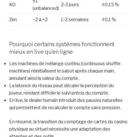
±1
KO
2‑3 jours
±0,15 %
(unbalanced)
Zen
−2 à +2
1‑2 semaines
±0,1 %
Pourquoi certains systèmes fonctionnent
mieux en live qu’en ligne
Les machines de mélange continu (continuous shuffle
machines) réinitialisent le sabot après chaque main,
annulant ainsi la valeur du compte.
La latence du réseau peut décaler la perception du
joueur, rendant difficile le suivi précis du compte.
En live, le dealer humain introduit des pauses naturelles
qui permettent de recalculer le compte sans pression.
En résumé, la transition du comptage de cartes du casino
physique au virtuel nécessite une adaptation des
attentes et des outils.