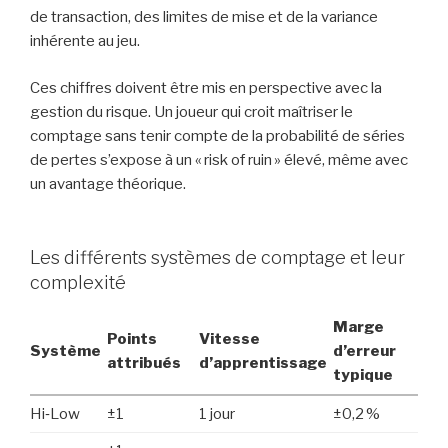
de transaction, des limites de mise et de la variance
inhérente au jeu.
Ces chiffres doivent être mis en perspective avec la
gestion du risque. Un joueur qui croit maîtriser le
comptage sans tenir compte de la probabilité de séries
de pertes s’expose à un « risk of ruin » élevé, même avec
un avantage théorique.
Les différents systèmes de comptage et leur
complexité
Marge
Points
Vitesse
Système
d’erreur
attribués
d’apprentissage
typique
Hi‑Low
±1
1 jour
±0,2 %