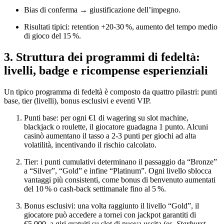
Bias di conferma → giustificazione dell’impegno.
Risultati tipici: retention +20‑30 %, aumento del tempo medio
di gioco del 15 %.
3. Struttura dei programmi di fedeltà:
livelli, badge e ricompense esperienziali
Un tipico programma di fedeltà è composto da quattro pilastri: punti
base, tier (livelli), bonus esclusivi e eventi VIP.
Punti base: per ogni €1 di wagering su slot machine,
blackjack o roulette, il giocatore guadagna 1 punto. Alcuni
casinò aumentano il tasso a 2‑3 punti per giochi ad alta
volatilità, incentivando il rischio calcolato.
Tier: i punti cumulativi determinano il passaggio da “Bronze”
a “Silver”, “Gold” e infine “Platinum”. Ogni livello sblocca
vantaggi più consistenti, come bonus di benvenuto aumentati
del 10 % o cash‑back settimanale fino al 5 %.
Bonus esclusivi: una volta raggiunto il livello “Gold”, il
giocatore può accedere a tornei con jackpot garantiti di
€5.000, a giri gratuiti su slot di nuova uscita (es.
Starburst