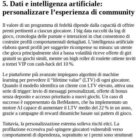
5. Dati e intelligenza artificiale:
personalizzare l’esperienza di community
Il valore di un programma di fedeltà dipende dalla capacità di offrire
premi pertinenti a ciascun giocatore. I big data raccolti da log di
gioco, cronologia delle puntate e interazioni in chat consentono di
costruire profili comportamentali dettagliati. L’intelligenza artificiale
elabora questi profili per suggerire ricompense su misura: un utente
che gioca principalmente slot a bassa volatilità riceve offerte di giri
gratuiti su giochi simili, mentre un high roller di roulette ottiene inviti
a tornei VIP con cash‑back del 10 %.
Le piattaforme più avanzate impiegano algoritmi di machine
learning per prevedere il “lifetime value” (LTV) di ogni giocatore.
Quando il modello identifica un cliente con LTV elevato, attiva una
serie di trigger: invio di messaggi personalizzati, offerte di bonus
senza deposito e accesso prioritario a nuovi giochi. Un caso di
successo è rappresentato da BetMasters, che ha implementato un
motore AI capace di aumentare il LTV medio del 22 % in un anno,
grazie a campagne di reward dinamiche basate sui pattern di gioco.
Tuttavia, la personalizzazione estrema solleva rischi etici. La
profilazione eccessiva può spingere giocatori vulnerabili verso
comportamenti di dipendenza, soprattutto se i premi sono strutturati