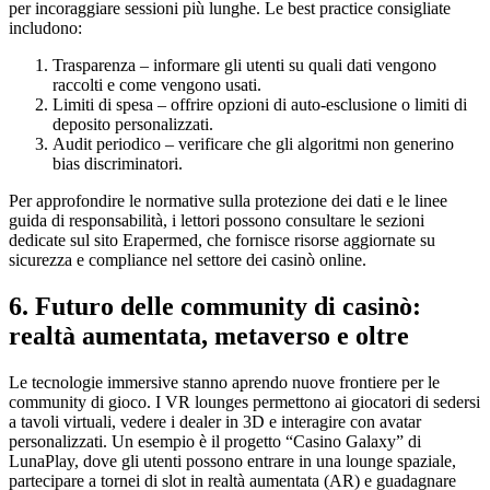
per incoraggiare sessioni più lunghe. Le best practice consigliate
includono:
Trasparenza – informare gli utenti su quali dati vengono
raccolti e come vengono usati.
Limiti di spesa – offrire opzioni di auto‑esclusione o limiti di
deposito personalizzati.
Audit periodico – verificare che gli algoritmi non generino
bias discriminatori.
Per approfondire le normative sulla protezione dei dati e le linee
guida di responsabilità, i lettori possono consultare le sezioni
dedicate sul sito Erapermed, che fornisce risorse aggiornate su
sicurezza e compliance nel settore dei casinò online.
6. Futuro delle community di casinò:
realtà aumentata, metaverso e oltre
Le tecnologie immersive stanno aprendo nuove frontiere per le
community di gioco. I VR lounges permettono ai giocatori di sedersi
a tavoli virtuali, vedere i dealer in 3D e interagire con avatar
personalizzati. Un esempio è il progetto “Casino Galaxy” di
LunaPlay, dove gli utenti possono entrare in una lounge spaziale,
partecipare a tornei di slot in realtà aumentata (AR) e guadagnare