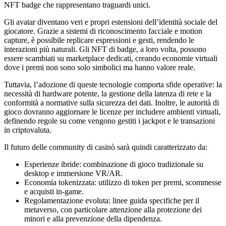
NFT badge che rappresentano traguardi unici.
Gli avatar diventano veri e propri estensioni dell’identità sociale del
giocatore. Grazie a sistemi di riconoscimento facciale e motion
capture, è possibile replicare espressioni e gesti, rendendo le
interazioni più naturali. Gli NFT di badge, a loro volta, possono
essere scambiati su marketplace dedicati, creando economie virtuali
dove i premi non sono solo simbolici ma hanno valore reale.
Tuttavia, l’adozione di queste tecnologie comporta sfide operative: la
necessità di hardware potente, la gestione della latenza di rete e la
conformità a normative sulla sicurezza dei dati. Inoltre, le autorità di
gioco dovranno aggiornare le licenze per includere ambienti virtuali,
definendo regole su come vengono gestiti i jackpot e le transazioni
in criptovaluta.
Il futuro delle community di casinò sarà quindi caratterizzato da:
Esperienze ibride: combinazione di gioco tradizionale su
desktop e immersione VR/AR.
Economia tokenizzata: utilizzo di token per premi, scommesse
e acquisti in‑game.
Regolamentazione evoluta: linee guida specifiche per il
metaverso, con particolare attenzione alla protezione dei
minori e alla prevenzione della dipendenza.