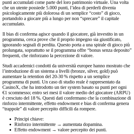
punti accumulati come parte del loro patrimonio virtuale. Una volta
che un utente possiede 5.000 punti, l’idea di perderli diventa
psicologicamente più dolorosa di un semplice “costo” di gioco,
portandolo a giocare più a lungo per non “sprecare” il capitale
accumulato.
Il bias di conferma agisce quando il giocatore, già investito in un
programma, cerca prove che il proprio impegno sia giustificato,
ignorando segnali di perdita. Questo porta a una spirale di gioco più
prolungata, soprattutto se il programma offre “bonus senza deposito”
frequenti, che rinforzano la percezione di valore.
Studi accademici condotti da università europee hanno mostrato che
l’introduzione di un sistema a livelli (bronze, silver, gold) può
aumentare la retention del 20‑30 % rispetto a un semplice
programma di punti. Un caso di studio reale è rappresentato da
CasinoX, che ha introdotto un tier system basato su punti per ogni
€1 scommesso; entro sei mesi il valore medio del giocatore (ARPU)
è cresciuto del 18 %. Questi dati confermano che la combinazione di
rinforzo intermittente, effetto endowment e bias di conferma genera
“trappole” di valore percepito difficili da rompere.
Principi chiave:
Rinforzo intermittente → aumentata dopamina.
Effetto endowment → valore percepito dei punti.