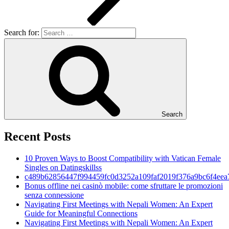
Search for:
Search
Recent Posts
10 Proven Ways to Boost Compatibility with Vatican Female
Singles on Datingskillss
c489b62856447f994459fc0d3252a109faf2019f376a9bc6f4eea
Bonus offline nei casinò mobile: come sfruttare le promozioni
senza connessione
Navigating First Meetings with Nepali Women: An Expert
Guide for Meaningful Connections
Navigating First Meetings with Nepali Women: An Expert