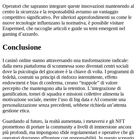
Operatori che sapranno integrare queste innovazioni mantenendo al
centro la sicurezza e la responsabilità avranno un vantaggio
competitivo significativo. Per ulteriori approfondimenti su come le
nuove tecnologie influenzano la normativa, è possibile visitare
Erapermed, che raccoglie articoli e guide su temi emergenti nel
gaming d’azzardo.
Conclusione
I casinò online stanno attraversando una trasformazione radicale:
dalla mera piattaforma di scommessa sono diventati centri sociali
dove la psicologia del giocatore è la chiave di volta. I programmi di
fedeltà, costruiti su principi di rinforzo intermittente, effetto
endowment e bias di conferma, creano “trappole” di valore
percepito che mantengono alta la retention. L’integrazione di
gamification, tornei di squadra e missioni collettive alimenta la
motivazione sociale, mentre l’uso di big data e AI consente una
personalizzazione senza precedenti, sebbene richieda un’attenta
gestione etica.
Guardando al futuro, la realtà aumentata, i metaversi e gli NFT
promettono di portare la community a livelli di immersione ancora
più profondi, ma impongono sfide regolamentari e operative che gli
operatori dovranno affrontare con responsabilità. In questo scenario,