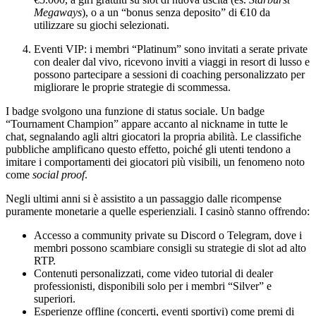
Megaways
), o a un “bonus senza deposito” di €10 da
utilizzare su giochi selezionati.
Eventi VIP: i membri “Platinum” sono invitati a serate private
con dealer dal vivo, ricevono inviti a viaggi in resort di lusso e
possono partecipare a sessioni di coaching personalizzato per
migliorare le proprie strategie di scommessa.
I badge svolgono una funzione di status sociale. Un badge
“Tournament Champion” appare accanto al nickname in tutte le
chat, segnalando agli altri giocatori la propria abilità. Le classifiche
pubbliche amplificano questo effetto, poiché gli utenti tendono a
imitare i comportamenti dei giocatori più visibili, un fenomeno noto
come
social proof
.
Negli ultimi anni si è assistito a un passaggio dalle ricompense
puramente monetarie a quelle esperienziali. I casinò stanno offrendo:
Accesso a community private su Discord o Telegram, dove i
membri possono scambiare consigli su strategie di slot ad alto
RTP.
Contenuti personalizzati, come video tutorial di dealer
professionisti, disponibili solo per i membri “Silver” e
superiori.
Esperienze offline (concerti, eventi sportivi) come premi di