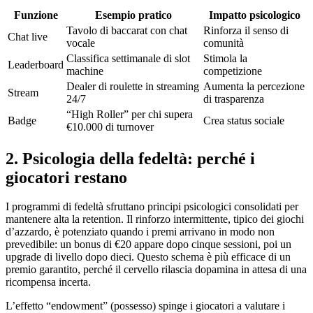
Funzione
Esempio pratico
Impatto psicologico
Tavolo di baccarat con chat
Rinforza il senso di
Chat live
vocale
comunità
Classifica settimanale di slot
Stimola la
Leaderboard
machine
competizione
Dealer di roulette in streaming
Aumenta la percezione
Stream
24/7
di trasparenza
“High Roller” per chi supera
Badge
Crea status sociale
€10.000 di turnover
2. Psicologia della fedeltà: perché i
giocatori restano
I programmi di fedeltà sfruttano principi psicologici consolidati per
mantenere alta la retention. Il rinforzo intermittente, tipico dei giochi
d’azzardo, è potenziato quando i premi arrivano in modo non
prevedibile: un bonus di €20 appare dopo cinque sessioni, poi un
upgrade di livello dopo dieci. Questo schema è più efficace di un
premio garantito, perché il cervello rilascia dopamina in attesa di una
ricompensa incerta.
L’effetto “endowment” (possesso) spinge i giocatori a valutare i