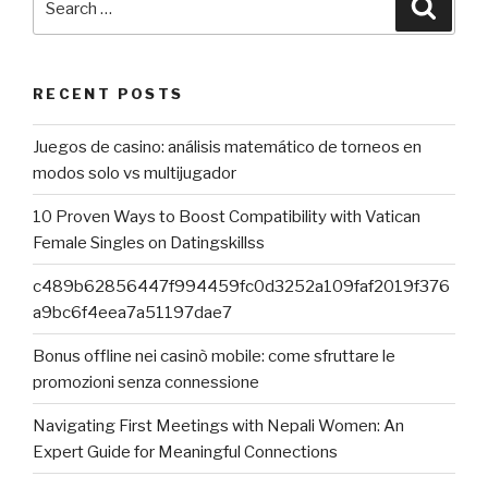
Searc
for:
RECENT POSTS
Juegos de casino: análisis matemático de torneos en
modos solo vs multijugador
10 Proven Ways to Boost Compatibility with Vatican
Female Singles on Datingskillss
c489b62856447f994459fc0d3252a109faf2019f376
a9bc6f4eea7a51197dae7
Bonus offline nei casinò mobile: come sfruttare le
promozioni senza connessione
Navigating First Meetings with Nepali Women: An
Expert Guide for Meaningful Connections