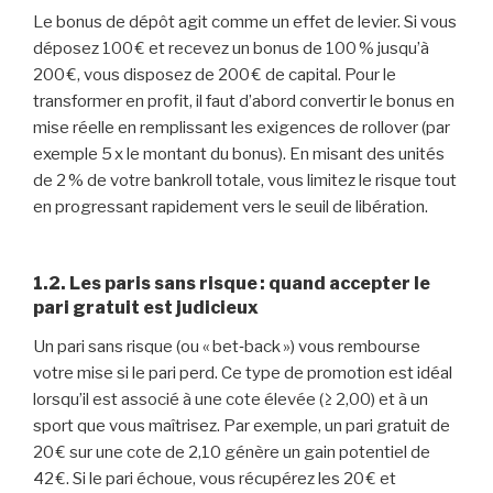
Le bonus de dépôt agit comme un effet de levier. Si vous
déposez 100 € et recevez un bonus de 100 % jusqu’à
200 €, vous disposez de 200 € de capital. Pour le
transformer en profit, il faut d’abord convertir le bonus en
mise réelle en remplissant les exigences de rollover (par
exemple 5 x le montant du bonus). En misant des unités
de 2 % de votre bankroll totale, vous limitez le risque tout
en progressant rapidement vers le seuil de libération.
1.2. Les paris sans risque : quand accepter le
pari gratuit est judicieux
Un pari sans risque (ou « bet‑back ») vous rembourse
votre mise si le pari perd. Ce type de promotion est idéal
lorsqu’il est associé à une cote élevée (≥ 2,00) et à un
sport que vous maîtrisez. Par exemple, un pari gratuit de
20 € sur une cote de 2,10 génère un gain potentiel de
42 €. Si le pari échoue, vous récupérez les 20 € et