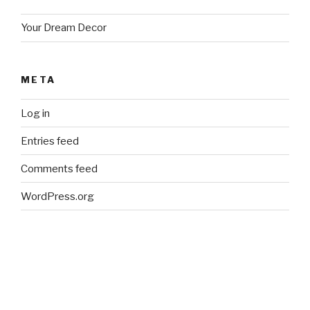
Your Dream Decor
META
Log in
Entries feed
Comments feed
WordPress.org