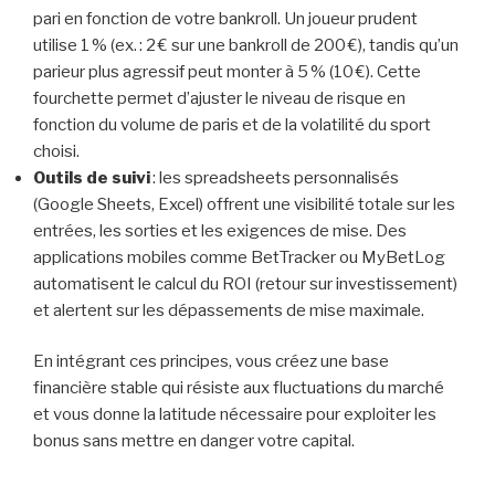
pari en fonction de votre bankroll. Un joueur prudent
utilise 1 % (ex. : 2 € sur une bankroll de 200 €), tandis qu’un
parieur plus agressif peut monter à 5 % (10 €). Cette
fourchette permet d’ajuster le niveau de risque en
fonction du volume de paris et de la volatilité du sport
choisi.
Outils de suivi
: les spreadsheets personnalisés
(Google Sheets, Excel) offrent une visibilité totale sur les
entrées, les sorties et les exigences de mise. Des
applications mobiles comme BetTracker ou MyBetLog
automatisent le calcul du ROI (retour sur investissement)
et alertent sur les dépassements de mise maximale.
En intégrant ces principes, vous créez une base
financière stable qui résiste aux fluctuations du marché
et vous donne la latitude nécessaire pour exploiter les
bonus sans mettre en danger votre capital.