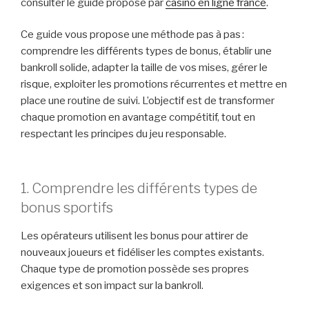
consulter le guide proposé par
casino en ligne france
.
Ce guide vous propose une méthode pas à pas :
comprendre les différents types de bonus, établir une
bankroll solide, adapter la taille de vos mises, gérer le
risque, exploiter les promotions récurrentes et mettre en
place une routine de suivi. L’objectif est de transformer
chaque promotion en avantage compétitif, tout en
respectant les principes du jeu responsable.
1. Comprendre les différents types de
bonus sportifs
Les opérateurs utilisent les bonus pour attirer de
nouveaux joueurs et fidéliser les comptes existants.
Chaque type de promotion possède ses propres
exigences et son impact sur la bankroll.