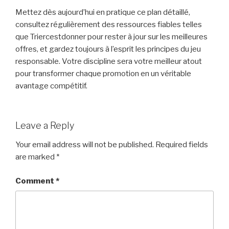
Mettez dès aujourd’hui en pratique ce plan détaillé,
consultez régulièrement des ressources fiables telles
que Triercestdonner pour rester à jour sur les meilleures
offres, et gardez toujours à l’esprit les principes du jeu
responsable. Votre discipline sera votre meilleur atout
pour transformer chaque promotion en un véritable
avantage compétitif.
Leave a Reply
Your email address will not be published.
Required fields
are marked
*
Comment
*