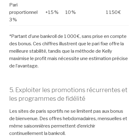
Pari
proportionnel
+15 %
10 %
1 150 €
3 %
*Partant d’une bankroll de 1 000 €, sans prise en compte
des bonus. Ces chiffres illustrent que le pari fixe offre la
meilleure stabilité, tandis que la méthode de Kelly
maximise le profit mais nécessite une estimation précise
de l’avantage.
5. Exploiter les promotions récurrentes et
les programmes de fidélité
Les sites de paris sportifs ne se limitent pas aux bonus
de bienvenue. Des offres hebdomadaires, mensuelles et
même saisonnières permettent d’enrichir
continuellement la bankroll.