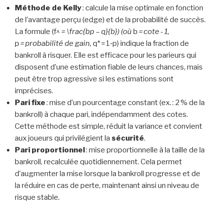
Méthode de Kelly
: calcule la mise optimale en fonction
de l’avantage perçu (edge) et de la probabilité de succès.
La formule (f^
= \frac{bp – q}{b}) (où
b
= cote - 1,
p
= probabilité de gain,
q* = 1‑p) indique la fraction de
bankroll à risquer. Elle est efficace pour les parieurs qui
disposent d’une estimation fiable de leurs chances, mais
peut être trop agressive si les estimations sont
imprécises.
Pari fixe
: mise d’un pourcentage constant (ex. : 2 % de la
bankroll) à chaque pari, indépendamment des cotes.
Cette méthode est simple, réduit la variance et convient
aux joueurs qui privilégient la
sécurité
.
Pari proportionnel
: mise proportionnelle à la taille de la
bankroll, recalculée quotidiennement. Cela permet
d’augmenter la mise lorsque la bankroll progresse et de
la réduire en cas de perte, maintenant ainsi un niveau de
risque stable.