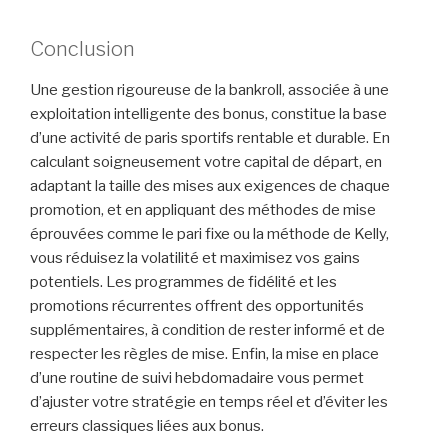
Conclusion
Une gestion rigoureuse de la bankroll, associée à une
exploitation intelligente des bonus, constitue la base
d’une activité de paris sportifs rentable et durable. En
calculant soigneusement votre capital de départ, en
adaptant la taille des mises aux exigences de chaque
promotion, et en appliquant des méthodes de mise
éprouvées comme le pari fixe ou la méthode de Kelly,
vous réduisez la volatilité et maximisez vos gains
potentiels. Les programmes de fidélité et les
promotions récurrentes offrent des opportunités
supplémentaires, à condition de rester informé et de
respecter les règles de mise. Enfin, la mise en place
d’une routine de suivi hebdomadaire vous permet
d’ajuster votre stratégie en temps réel et d’éviter les
erreurs classiques liées aux bonus.