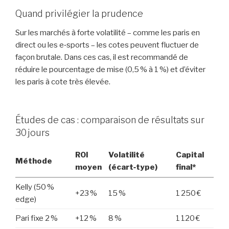
Quand privilégier la prudence
Sur les marchés à forte volatilité – comme les paris en
direct ou les e‑sports – les cotes peuvent fluctuer de
façon brutale. Dans ces cas, il est recommandé de
réduire le pourcentage de mise (0,5 % à 1 %) et d’éviter
les paris à cote très élevée.
Études de cas : comparaison de résultats sur
30 jours
ROI
Volatilité
Capital
Méthode
moyen
(écart‑type)
final*
Kelly (50 %
+23 %
15 %
1 250 €
edge)
Pari fixe 2 %
+12 %
8 %
1 120 €