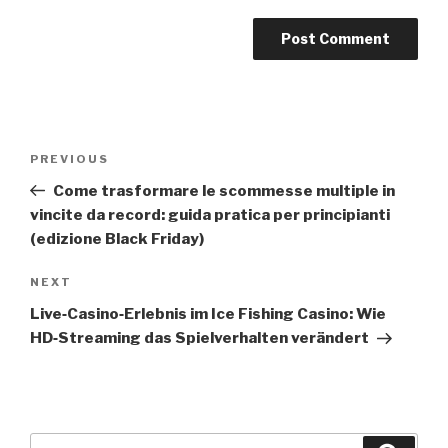
Post
Previous
PREVIOUS
navigation
Post
Come trasformare le scommesse multiple in
vincite da record: guida pratica per principianti
(edizione Black Friday)
Next
NEXT
Post
Live‑Casino‑Erlebnis im Ice Fishing Casino: Wie
HD‑Streaming das Spielverhalten verändert
Search