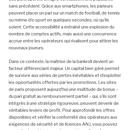
sans précédent. Grâce aux smartphones, les parieurs
peuvent placer un pari sur un match de football, de tennis
ou même d’e‑sport en quelques secondes, où qu’ils
soient. Cette accessibilité a entraîné une explosion du
nombre de comptes actifs, mais aussi une concurrence
accrue entre les opérateurs qui rivalisent pour attirer les
nouveaux joueurs.
Dans ce contexte, la maîtrise de la bankroll devient un
facteur différenciant majeur. Un capital bien géré permet
de survivre aux séries de pertes inévitables et d’exploiter
les opportunités offertes par les promotions. Les sites
de paris proposent aujourd’hui une multitude de bonus –
du pari gratuit au remboursement partiel – qui, s’ils sont
intégrés à une stratégie rigoureuse, peuvent devenir de
véritables leviers de profit. Pour approfondir les offres
disponibles et vérifier la conformité des opérateurs aux
exigences de sécurité et de licences ANJ, vous pouvez