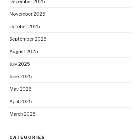
December 2025
November 2025
October 2025
September 2025
August 2025
July 2025
June 2025
May 2025
April 2025
March 2025
CATEGORIES