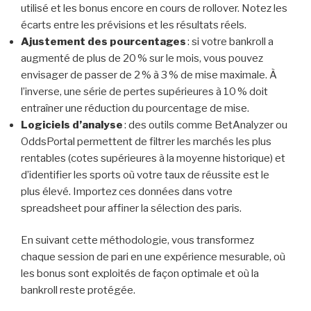
utilisé et les bonus encore en cours de rollover. Notez les
écarts entre les prévisions et les résultats réels.
Ajustement des pourcentages
: si votre bankroll a
augmenté de plus de 20 % sur le mois, vous pouvez
envisager de passer de 2 % à 3 % de mise maximale. À
l’inverse, une série de pertes supérieures à 10 % doit
entraîner une réduction du pourcentage de mise.
Logiciels d’analyse
: des outils comme BetAnalyzer ou
OddsPortal permettent de filtrer les marchés les plus
rentables (cotes supérieures à la moyenne historique) et
d’identifier les sports où votre taux de réussite est le
plus élevé. Importez ces données dans votre
spreadsheet pour affiner la sélection des paris.
En suivant cette méthodologie, vous transformez
chaque session de pari en une expérience mesurable, où
les bonus sont exploités de façon optimale et où la
bankroll reste protégée.