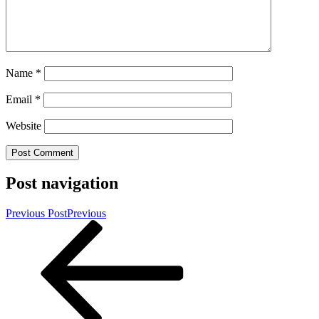
Name
*
Email
*
Website
Post navigation
Previous Post
Previous