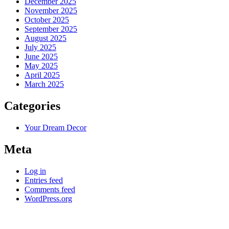
December 2025
November 2025
October 2025
September 2025
August 2025
July 2025
June 2025
May 2025
April 2025
March 2025
Categories
Your Dream Decor
Meta
Log in
Entries feed
Comments feed
WordPress.org