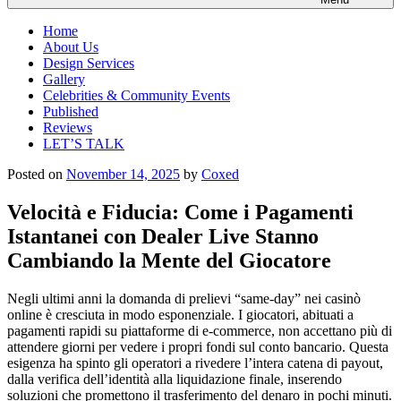
Home
About Us
Design Services
Gallery
Celebrities & Community Events
Published
Reviews
LET’S TALK
Posted on
November 14, 2025
by
Coxed
Velocità e Fiducia: Come i Pagamenti
Istantanei con Dealer Live Stanno
Cambiando la Mente del Giocatore
Negli ultimi anni la domanda di prelievi “same‑day” nei casinò
online è cresciuta in modo esponenziale. I giocatori, abituati a
pagamenti rapidi su piattaforme di e‑commerce, non accettano più di
attendere giorni per vedere i propri fondi sul conto bancario. Questa
esigenza ha spinto gli operatori a rivedere l’intera catena di payout,
dalla verifica dell’identità alla liquidazione finale, inserendo
soluzioni che promettono il trasferimento del denaro in pochi minuti.