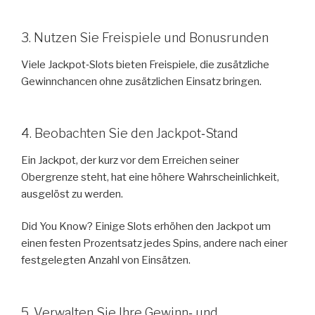
3. Nutzen Sie Freispiele und Bonusrunden
Viele Jackpot‑Slots bieten Freispiele, die zusätzliche
Gewinnchancen ohne zusätzlichen Einsatz bringen.
4. Beobachten Sie den Jackpot‑Stand
Ein Jackpot, der kurz vor dem Erreichen seiner
Obergrenze steht, hat eine höhere Wahrscheinlichkeit,
ausgelöst zu werden.
Did You Know? Einige Slots erhöhen den Jackpot um
einen festen Prozentsatz jedes Spins, andere nach einer
festgelegten Anzahl von Einsätzen.
5. Verwalten Sie Ihre Gewinn‑ und