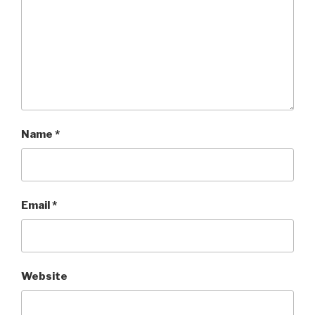
Name
*
Email
*
Website