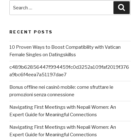
Search
Searc
for:
RECENT POSTS
10 Proven Ways to Boost Compatibility with Vatican
Female Singles on Datingskillss
c489b62856447f994459fc0d3252a109faf2019f376
a9bc6f4eea7a51197dae7
Bonus offline nei casinò mobile: come sfruttare le
promozioni senza connessione
Navigating First Meetings with Nepali Women: An
Expert Guide for Meaningful Connections
Navigating First Meetings with Nepali Women: An
Expert Guide for Meaningful Connections