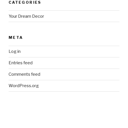
CATEGORIES
Your Dream Decor
META
Log in
Entries feed
Comments feed
WordPress.org