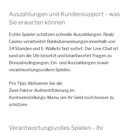
Auszahlungen und Kundensupport – was
Sie erwarten können
Echte Spieler schätzen schnelle Auszahlungen. Realz
Casino verarbeitet Banküberweisungen innerhalb von
24 Stunden und E‑Wallets fast sofort. Der Live‑Chat ist
rund um die Uhr besetzt und beantwortet Fragen zu
Bonusbedingungen, Ein- und Auszahlungen sowie
verantwortungsvollem Spielen.
Pro Tipp: Aktivieren Sie die
Zwei‑Faktor‑Authentifizierung im
Kontoeinstellungs‑Menu, um Ihr Geld noch besser zu
schützen.
Verantwortungsvolles Spielen – Ihr