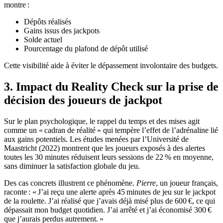
montre :
Dépôts réalisés
Gains issus des jackpots
Solde actuel
Pourcentage du plafond de dépôt utilisé
Cette visibilité aide à éviter le dépassement involontaire des budgets.
3. Impact du Reality Check sur la prise de
décision des joueurs de jackpot
Sur le plan psychologique, le rappel du temps et des mises agit
comme un « cadran de réalité » qui tempère l’effet de l’adrénaline lié
aux gains potentiels. Les études menées par l’Université de
Maastricht (2022) montrent que les joueurs exposés à des alertes
toutes les 30 minutes réduisent leurs sessions de 22 % en moyenne,
sans diminuer la satisfaction globale du jeu.
Des cas concrets illustrent ce phénomène.
Pierre
, un joueur français,
raconte : « J’ai reçu une alerte après 45 minutes de jeu sur le jackpot
de la roulette. J’ai réalisé que j’avais déjà misé plus de 600 €, ce qui
dépassait mon budget quotidien. J’ai arrêté et j’ai économisé 300 €
que j’aurais perdus autrement. »