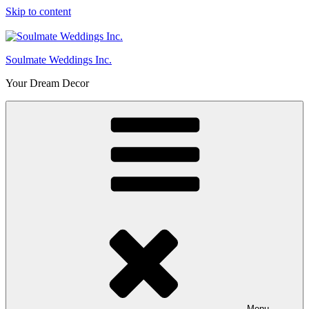
Skip to content
Soulmate Weddings Inc.
Your Dream Decor
Menu