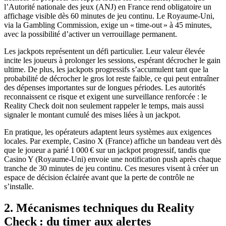
l’Autorité nationale des jeux (ANJ) en France rend obligatoire un
affichage visible dès 60 minutes de jeu continu. Le Royaume‑Uni,
via la Gambling Commission, exige un « time‑out » à 45 minutes,
avec la possibilité d’activer un verrouillage permanent.
Les jackpots représentent un défi particulier. Leur valeur élevée
incite les joueurs à prolonger les sessions, espérant décrocher le gain
ultime. De plus, les jackpots progressifs s’accumulent tant que la
probabilité de décrocher le gros lot reste faible, ce qui peut entraîner
des dépenses importantes sur de longues périodes. Les autorités
reconnaissent ce risque et exigent une surveillance renforcée : le
Reality Check doit non seulement rappeler le temps, mais aussi
signaler le montant cumulé des mises liées à un jackpot.
En pratique, les opérateurs adaptent leurs systèmes aux exigences
locales. Par exemple, Casino X (France) affiche un bandeau vert dès
que le joueur a parié 1 000 € sur un jackpot progressif, tandis que
Casino Y (Royaume‑Uni) envoie une notification push après chaque
tranche de 30 minutes de jeu continu. Ces mesures visent à créer un
espace de décision éclairée avant que la perte de contrôle ne
s’installe.
2. Mécanismes techniques du Reality
Check : du timer aux alertes