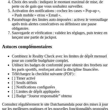
Choix des seuils : indiquez le montant maximal de mise, de
perte ou de gain que vous souhaitez surveiller.
Activation des notifications : cochez les cases « Pop‑up »,
« Push mobile » et/ou « Email ».
Paramétrage des limites auto‑imposées : activez le verrouillage
après trois alertes consécutives ou définissez une pause
obligatoire.
Sauvegarde et vérification : validez les réglages, puis testez en
lançant une partie de jackpot.
Astuces complémentaires
Combinez le Reality Check avec les limites de dépôt mensuel
pour un contrôle budgétaire complet.
Utilisez les badges de conformité pour obtenir des freebets sur
les paris sportifs, renforçant ainsi la discipline financière.
Téléchargez la checklist suivante (PDF) :
[ ] Timer activé
[ ] Seuils définis
[ ] Notifications configurées
[ ] Limites de dépôt appliquées
[ ] Badge “Joueur responsable” obtenu
Consultez régulièrement le site Datchamandala pour des mises à jour
sur les meilleures pratiques et les nouvelles fonctionnalités proposées