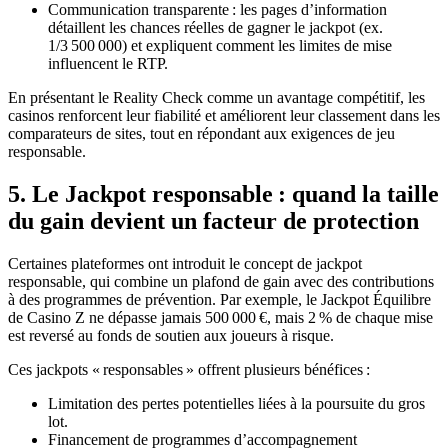
Communication transparente : les pages d’information
détaillent les chances réelles de gagner le jackpot (ex.
1/3 500 000) et expliquent comment les limites de mise
influencent le RTP.
En présentant le Reality Check comme un avantage compétitif, les
casinos renforcent leur fiabilité et améliorent leur classement dans les
comparateurs de sites, tout en répondant aux exigences de jeu
responsable.
5. Le Jackpot responsable : quand la taille
du gain devient un facteur de protection
Certaines plateformes ont introduit le concept de jackpot
responsable, qui combine un plafond de gain avec des contributions
à des programmes de prévention. Par exemple, le Jackpot Équilibre
de Casino Z ne dépasse jamais 500 000 €, mais 2 % de chaque mise
est reversé au fonds de soutien aux joueurs à risque.
Ces jackpots « responsables » offrent plusieurs bénéfices :
Limitation des pertes potentielles liées à la poursuite du gros
lot.
Financement de programmes d’accompagnement