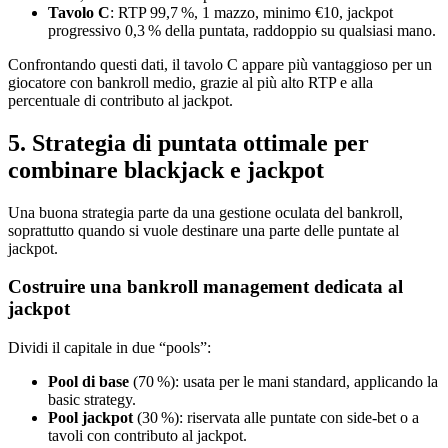
Tavolo C
: RTP 99,7 %, 1 mazzo, minimo €10, jackpot
progressivo 0,3 % della puntata, raddoppio su qualsiasi mano.
Confrontando questi dati, il tavolo C appare più vantaggioso per un
giocatore con bankroll medio, grazie al più alto RTP e alla
percentuale di contributo al jackpot.
5. Strategia di puntata ottimale per
combinare blackjack e jackpot
Una buona strategia parte da una gestione oculata del bankroll,
soprattutto quando si vuole destinare una parte delle puntate al
jackpot.
Costruire una bankroll management dedicata al
jackpot
Dividi il capitale in due “pools”:
Pool di base
(70 %): usata per le mani standard, applicando la
basic strategy.
Pool jackpot
(30 %): riservata alle puntate con side‑bet o a
tavoli con contributo al jackpot.