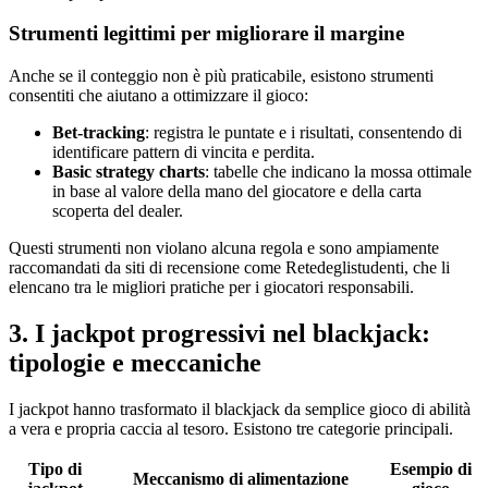
Strumenti legittimi per migliorare il margine
Anche se il conteggio non è più praticabile, esistono strumenti
consentiti che aiutano a ottimizzare il gioco:
Bet‑tracking
: registra le puntate e i risultati, consentendo di
identificare pattern di vincita e perdita.
Basic strategy charts
: tabelle che indicano la mossa ottimale
in base al valore della mano del giocatore e della carta
scoperta del dealer.
Questi strumenti non violano alcuna regola e sono ampiamente
raccomandati da siti di recensione come Retedeglistudenti, che li
elencano tra le migliori pratiche per i giocatori responsabili.
3. I jackpot progressivi nel blackjack:
tipologie e meccaniche
I jackpot hanno trasformato il blackjack da semplice gioco di abilità
a vera e propria caccia al tesoro. Esistono tre categorie principali.
Tipo di
Esempio di
Meccanismo di alimentazione