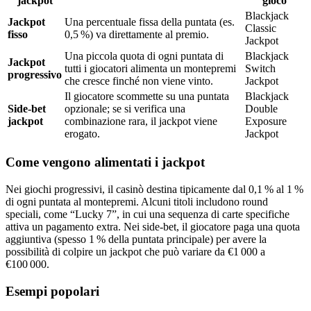
jackpot
gioco
Blackjack
Jackpot
Una percentuale fissa della puntata (es.
Classic
fisso
0,5 %) va direttamente al premio.
Jackpot
Una piccola quota di ogni puntata di
Blackjack
Jackpot
tutti i giocatori alimenta un montepremi
Switch
progressivo
che cresce finché non viene vinto.
Jackpot
Il giocatore scommette su una puntata
Blackjack
Side‑bet
opzionale; se si verifica una
Double
jackpot
combinazione rara, il jackpot viene
Exposure
erogato.
Jackpot
Come vengono alimentati i jackpot
Nei giochi progressivi, il casinò destina tipicamente dal 0,1 % al 1 %
di ogni puntata al montepremi. Alcuni titoli includono round
speciali, come “Lucky 7”, in cui una sequenza di carte specifiche
attiva un pagamento extra. Nei side‑bet, il giocatore paga una quota
aggiuntiva (spesso 1 % della puntata principale) per avere la
possibilità di colpire un jackpot che può variare da €1 000 a
€100 000.
Esempi popolari