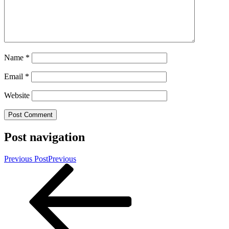
Name
*
Email
*
Website
Post navigation
Previous Post
Previous