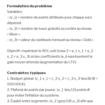
Formulation du problème
Variables :
– (x_1) = nombre de points attribués pour chaque euro
dépensé,
– (x_2) = nombre de tours gratuits accordés au niveau
« Silver »,
– (x_3) = valeur du cashback mensuel au niveau « Gold ».
Objectif : maximiser le ROI, soit (\max Z = a_1 x_1 + a_2
x_2 + a_3 x_3) où les coefficients (a_i) représentent le
gain moyen attendu (augmentation du LTV).
Contraintes typiques
1. Budget global : (c_1 x_1 + c_2 x_2 + c_3 x_3 \leq B) (B =
500 000 €).
2. Plafond de points par joueur : (x_1 \leq 10) points/€
pour éviter l’inflation du système.
3. Équité entre segments : (x_2 \geq 0,8\,x_3) afin que