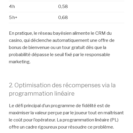
4 h
0,58
5 h+
0,68
En pratique, le réseau bayésien alimente le CRM du
casino, qui déclenche automatiquement une offre de
bonus de bienvenue ou un tour gratuit dès que la
probabilité dépasse le seuil fixé par le responsable
marketing.
2. Optimisation des récompenses via la
programmation linéaire
Le défi principal d’un programme de fidélité est de
maximiser la valeur perçue par le joueur tout en maîtrisant
le coût pour l’opérateur. La programmation linéaire (PL)
offre un cadre rigoureux pour résoudre ce problème.