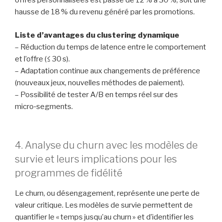
offres personnalisées est passé de 12 % à 30 %, soit une
hausse de 18 % du revenu généré par les promotions.
Liste d’avantages du clustering dynamique
– Réduction du temps de latence entre le comportement
et l’offre (≤ 30 s).
– Adaptation continue aux changements de préférence
(nouveaux jeux, nouvelles méthodes de paiement).
– Possibilité de tester A/B en temps réel sur des
micro‑segments.
4. Analyse du churn avec les modèles de
survie et leurs implications pour les
programmes de fidélité
Le churn, ou désengagement, représente une perte de
valeur critique. Les modèles de survie permettent de
quantifier le « temps jusqu’au churn » et d’identifier les