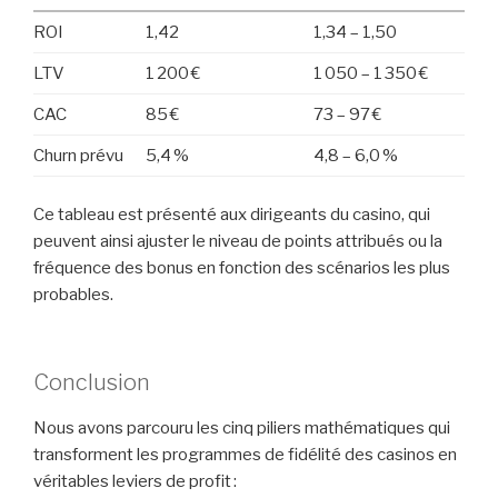
ROI
1,42
1,34 – 1,50
LTV
1 200 €
1 050 – 1 350 €
CAC
85 €
73 – 97 €
Churn prévu
5,4 %
4,8 – 6,0 %
Ce tableau est présenté aux dirigeants du casino, qui
peuvent ainsi ajuster le niveau de points attribués ou la
fréquence des bonus en fonction des scénarios les plus
probables.
Conclusion
Nous avons parcouru les cinq piliers mathématiques qui
transforment les programmes de fidélité des casinos en
véritables leviers de profit :