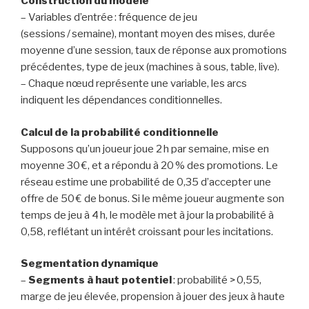
Construction du modèle
– Variables d’entrée : fréquence de jeu
(sessions / semaine), montant moyen des mises, durée
moyenne d’une session, taux de réponse aux promotions
précédentes, type de jeux (machines à sous, table, live).
– Chaque nœud représente une variable, les arcs
indiquent les dépendances conditionnelles.
Calcul de la probabilité conditionnelle
Supposons qu’un joueur joue 2 h par semaine, mise en
moyenne 30 €, et a répondu à 20 % des promotions. Le
réseau estime une probabilité de 0,35 d’accepter une
offre de 50 € de bonus. Si le même joueur augmente son
temps de jeu à 4 h, le modèle met à jour la probabilité à
0,58, reflétant un intérêt croissant pour les incitations.
Segmentation dynamique
–
Segments à haut potentiel
: probabilité > 0,55,
marge de jeu élevée, propension à jouer des jeux à haute