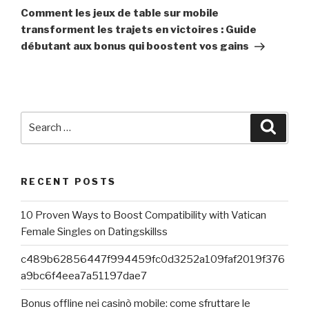
Post
Comment les jeux de table sur mobile
transforment les trajets en victoires : Guide
débutant aux bonus qui boostent vos gains
Search
Searc
for:
RECENT POSTS
10 Proven Ways to Boost Compatibility with Vatican
Female Singles on Datingskillss
c489b62856447f994459fc0d3252a109faf2019f376
a9bc6f4eea7a51197dae7
Bonus offline nei casinò mobile: come sfruttare le