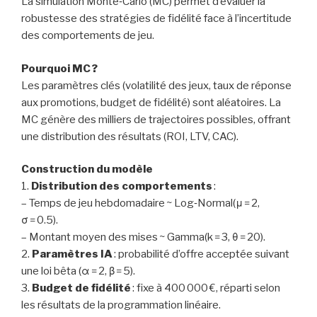
La simulation Monte‑Carlo (MC) permet d’évaluer la
robustesse des stratégies de fidélité face à l’incertitude
des comportements de jeu.
Pourquoi MC ?
Les paramètres clés (volatilité des jeux, taux de réponse
aux promotions, budget de fidélité) sont aléatoires. La
MC génère des milliers de trajectoires possibles, offrant
une distribution des résultats (ROI, LTV, CAC).
Construction du modèle
1.
Distribution des comportements
:
– Temps de jeu hebdomadaire ~ Log‑Normal(μ = 2,
σ = 0.5).
– Montant moyen des mises ~ Gamma(k = 3, θ = 20).
2.
Paramètres IA
: probabilité d’offre acceptée suivant
une loi bêta (α = 2, β = 5).
3.
Budget de fidélité
: fixe à 400 000 €, réparti selon
les résultats de la programmation linéaire.