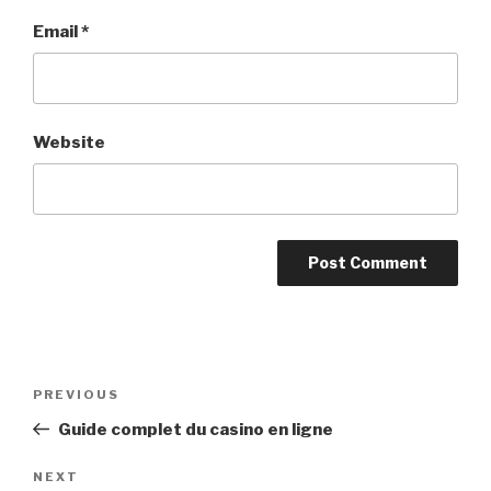
Email
*
Website
Post
Previous
PREVIOUS
navigation
Post
Guide complet du casino en ligne
Next
NEXT