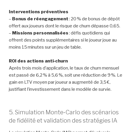
Interventions préventives
–
Bonus de réengagement
: 20 % de bonus de dépôt
offert aux joueurs dont le risque de churn dépasse 0,65.
–
Missions personnalisées
: défis quotidiens qui
offrent des points supplémentaires si le joueur joue au
moins 15 minutes sur un jeu de table.
ROI des actions anti‑churn
Après trois mois d’application, le taux de churn mensuel
est passé de 6,2 % à 5,6 %, soit une réduction de 9 %. Le
gain en LTV moyen par joueur a augmenté de 3,5 €,
justifiant l’investissement dans le modèle de survie.
5. Simulation Monte‑Carlo des scénarios
de fidélité et validation des stratégies IA