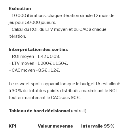
Exécution
– 10 000 itérations, chaque itération simule 12 mois de
jeu pour 50 000 joueurs.
– Calcul du ROI, du LTV moyen et du CAC à chaque
itération.
Interprétation des sorties
– ROI moyen = 1,42 ± 0,08.
– LTV moyen = 1 200 € ± 150 €.
– CAC moyen = 85 € ± 12 €.
Le « sweet spot » apparaît lorsque le budget IA est alloué
à 30 % du total des points distribués, maximisant le ROI
tout en maintenant le CAC sous 90 €.
Tableau de bord décisionnel
(extrait)
KPI
Valeur moyenne
Intervalle 95 %