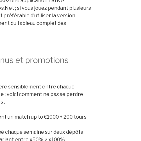
ssez une application native
et ; si vous jouez pendant plusieurs
t préférable d’utiliser la version
ment du tableau complet des
nus et promotions
fère sensiblement entre chaque
e ; voici comment ne pas se perdre
s :
t un match up to €1000 + 200 tours
é chaque semaine sur deux dépôts
variant entre x50% и x100%.