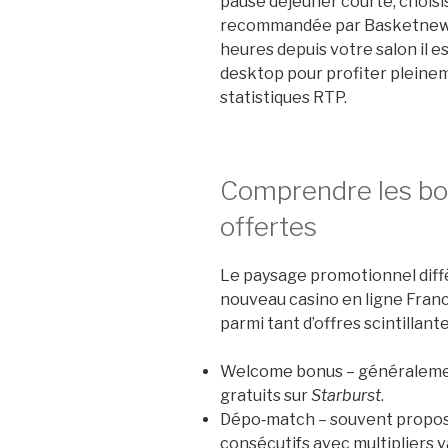
pause déjeuner courte, choisi
recommandée par Basketnews.N
heures depuis votre salon il es
desktop pour profiter pleine
statistiques RTP.
Comprendre les bo
offertes
Le paysage promotionnel dif
nouveau casino en ligne Franc
parmi tant d’offres scintillante
Welcome bonus – généralemen
gratuits sur
Starburst
.
Dépo‑match – souvent propos
consécutifs avec multipliers 