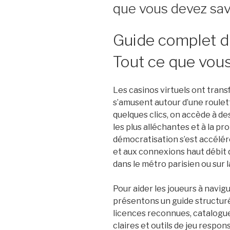
que vous devez sav
Guide complet du
Tout ce que vous
Les casinos virtuels ont trans
s’amusent autour d’une roulet
quelques clics, on accède à de
les plus alléchantes et à la p
démocratisation s’est accélé
et aux connexions haut débit
dans le métro parisien ou sur 
Pour aider les joueurs à navig
présentons un guide structuré a
licences reconnues, catalogue
claires et outils de jeu respo