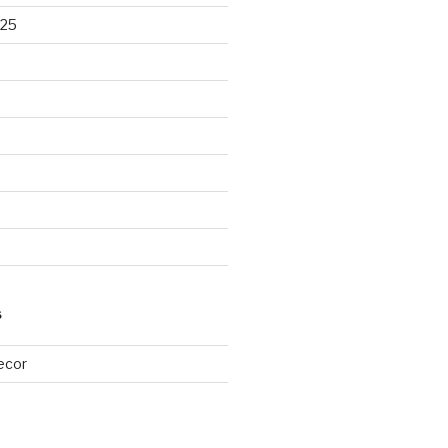
025
S
ecor