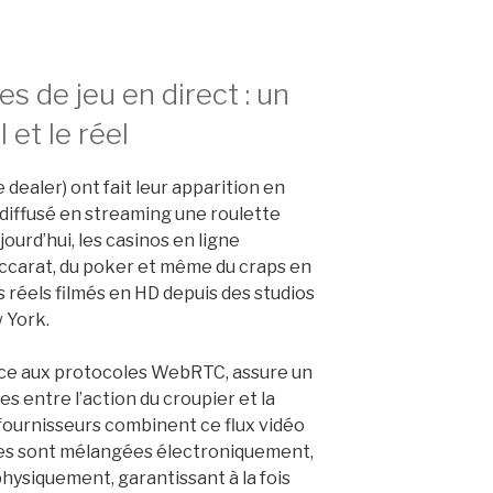
les de jeu en direct : un
 et le réel
e dealer) ont fait leur apparition en
 diffusé en streaming une roulette
ourd’hui, les casinos en ligne
ccarat, du poker et même du craps en
 réels filmés en HD depuis des studios
w York.
âce aux protocoles WebRTC, assure un
s entre l’action du croupier et la
 fournisseurs combinent ce flux vidéo
rtes sont mélangées électroniquement,
physiquement, garantissant à la fois