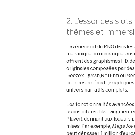
2. L’essor des slots
thèmes et immers
L’avènement du RNG dans les 
mécanique au numérique, ouvra
offrent des graphismes HD, de
originales composées par des 
Gonzo’s Quest
(NetEnt) ou
Boo
licences cinématographiques 
univers narratifs complets.
Les fonctionnalités avancées –
bonus interactifs – augmentent
Player), donnant aux joueurs p
mises. Par exemple,
Mega Jok
peut dépasser 1 million d’euro