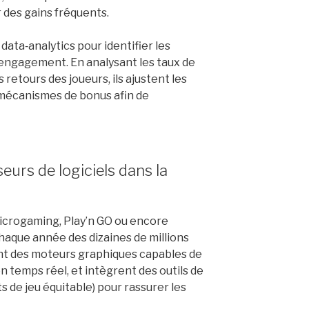
ur des gains fréquents.
data‑analytics pour identifier les
d’engagement. En analysant les taux de
s retours des joueurs, ils ajustent les
 mécanismes de bonus afin de
seurs de logiciels dans la
crogaming, Play’n GO ou encore
haque année des dizaines de millions
ent des moteurs graphiques capables de
n temps réel, et intègrent des outils de
s de jeu équitable) pour rassurer les