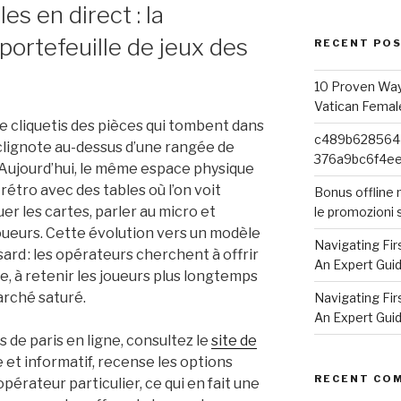
es en direct : la
rtefeuille de jeux des
RECENT PO
10 Proven Ways
Vatican Female
 le cliquetis des pièces qui tombent dans
c489b628564
 clignote au-dessus d’une rangée de
376a9bc6f4ee
Aujourd’hui, le même espace physique
rétro avec des tables où l’on voit
Bonus offline 
er les cartes, parler au micro et
le promozioni
ueurs. Cette évolution vers un modèle
Navigating Fi
asard : les opérateurs cherchent à offrir
An Expert Gui
, à retenir les joueurs plus longtemps
arché saturé.
Navigating Fi
An Expert Gui
 de paris en ligne, consultez le
site de
re et informatif, recense les options
RECENT CO
pérateur particulier, ce qui en fait une