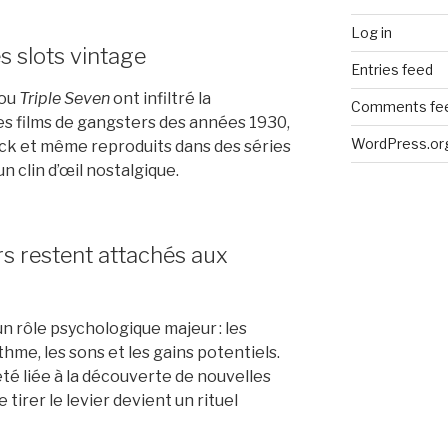
Log in
es slots vintage
Entries feed
ou
Triple Seven
ont infiltré la
Comments fe
 les films de gangsters des années 1930,
WordPress.or
ock et même reproduits dans des séries
clin d’œil nostalgique.
rs restent attachés aux
un rôle psychologique majeur : les
thme, les sons et les gains potentiels.
té liée à la découverte de nouvelles
 tirer le levier devient un rituel