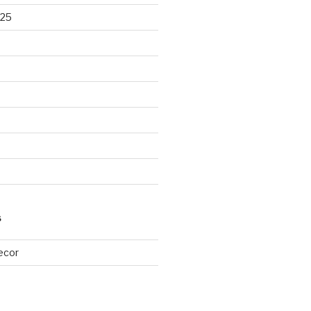
025
S
ecor