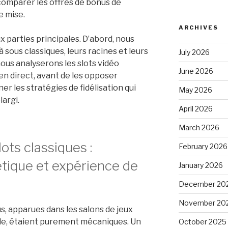
 comparer les offres de bonus de
e mise.
ARCHIVES
 parties principales. D’abord, nous
 sous classiques, leurs racines et leurs
July 2026
nous analyserons les slots vidéo
June 2026
en direct, avant de les opposer
r les stratégies de fidélisation qui
May 2026
largi.
April 2026
March 2026
lots classiques :
February 2026
tique et expérience de
January 2026
December 20
November 20
, apparues dans les salons de jeux
ècle, étaient purement mécaniques. Un
October 2025