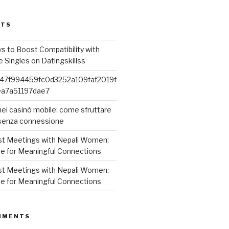
STS
 to Boost Compatibility with
 Singles on Datingskillss
47f994459fc0d3252a109faf2019f
a7a51197dae7
nei casinò mobile: come sfruttare
 senza connessione
rst Meetings with Nepali Women:
de for Meaningful Connections
rst Meetings with Nepali Women:
de for Meaningful Connections
MMENTS