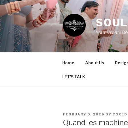
Skip
to
content
SOUL
Your Dream De
Home
About Us
Design
LET’S TALK
POSTED
FEBRUARY 9, 2026
BY
COXED
ON
Quand les machines