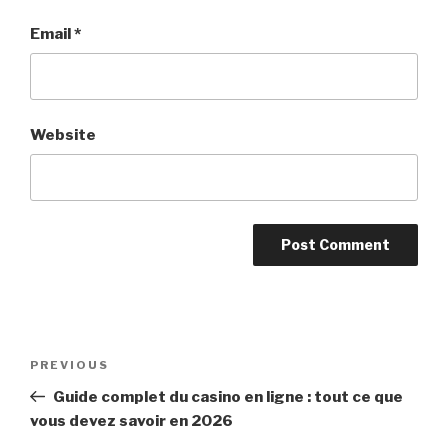
Email
*
Website
Post
Previous
PREVIOUS
navigation
Post
Guide complet du casino en ligne : tout ce que
vous devez savoir en 2026