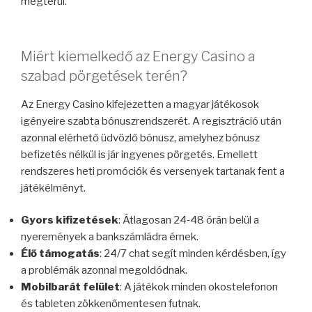
megtérül.
Miért kiemelkedő az Energy Casino a
szabad pörgetések terén?
Az Energy Casino kifejezetten a magyar játékosok
igényeire szabta bónuszrendszerét. A regisztráció után
azonnal elérhető üdvözlő bónusz, amelyhez bónusz
befizetés nélkül is jár ingyenes pörgetés. Emellett
rendszeres heti promóciók és versenyek tartanak fent a
játékélményt.
Gyors kifizetések
: Átlagosan 24‑48 órán belül a
nyeremények a bankszámládra érnek.
Élő támogatás
: 24/7 chat segít minden kérdésben, így
a problémák azonnal megoldódnak.
Mobilbarát felület
: A játékok minden okostelefonon
és tableten zökkenőmentesen futnak.