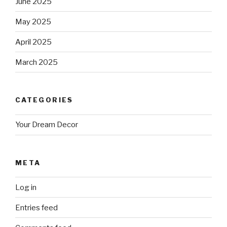
June 2025
May 2025
April 2025
March 2025
CATEGORIES
Your Dream Decor
META
Log in
Entries feed