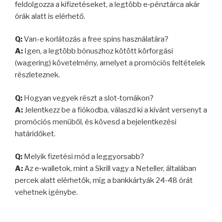
feldolgozza a kifizetéseket, a legtöbb e‑pénztárca akár
órák alatt is elérhető.
Q:
Van-e korlátozás a free spins használatára?
A:
Igen, a legtöbb bónuszhoz kötött körforgási
(wagering) követelmény, amelyet a promóciós feltételek
részleteznek.
Q:
Hogyan vegyek részt a slot‑tornákon?
A:
Jelentkezz be a fiókodba, válaszd ki a kívánt versenyt a
promóciós menüből, és kövesd a bejelentkezési
határidőket.
Q:
Melyik fizetési mód a leggyorsabb?
A:
Az e‑walletok, mint a Skrill vagy a Neteller, általában
percek alatt elérhetők, míg a bankkártyák 24‑48 órát
vehetnek igénybe.