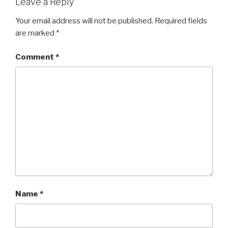
Leave a Reply
Your email address will not be published.
Required fields
are marked
*
Comment
*
Name
*