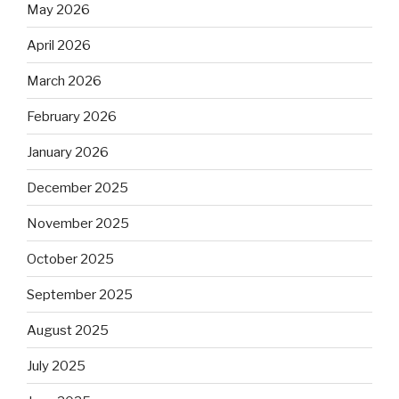
May 2026
April 2026
March 2026
February 2026
January 2026
December 2025
November 2025
October 2025
September 2025
August 2025
July 2025