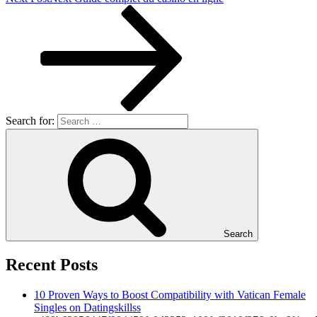
Search for:
Search
Recent Posts
10 Proven Ways to Boost Compatibility with Vatican Female
Singles on Datingskillss