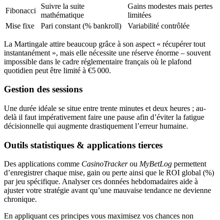
Suivre la suite
Gains modestes mais pertes
Fibonacci
mathématique
limitées
Mise fixe
Pari constant (% bankroll)
Variabilité contrôlée
La Martingale attire beaucoup grâce à son aspect « récupérer tout
instantanément », mais elle nécessite une réserve énorme – souvent
impossible dans le cadre réglementaire français où le plafond
quotidien peut être limité à €5 000.
Gestion des sessions
Une durée idéale se situe entre trente minutes et deux heures ; au-
delà il faut impérativement faire une pause afin d’éviter la fatigue
décisionnelle qui augmente drastiquement l’erreur humaine.
Outils statistiques & applications tierces
Des applications comme
CasinoTracker
ou
MyBetLog
permettent
d’enregistrer chaque mise, gain ou perte ainsi que le ROI global (%)
par jeu spécifique. Analyser ces données hebdomadaires aide à
ajuster votre stratégie avant qu’une mauvaise tendance ne devienne
chronique.
En appliquant ces principes vous maximisez vos chances non