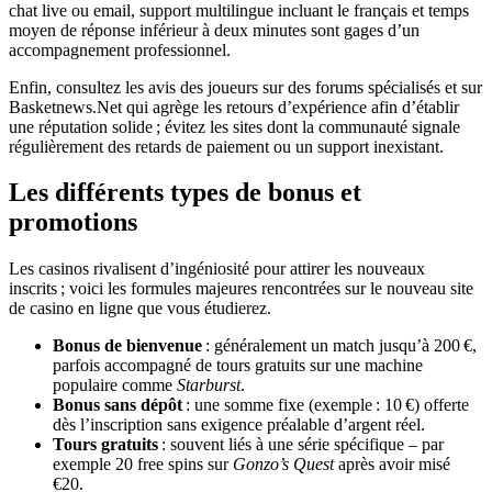
chat live ou email, support multilingue incluant le français et temps
moyen de réponse inférieur à deux minutes sont gages d’un
accompagnement professionnel.
Enfin, consultez les avis des joueurs sur des forums spécialisés et sur
Basketnews.Net qui agrège les retours d’expérience afin d’établir
une réputation solide ; évitez les sites dont la communauté signale
régulièrement des retards de paiement ou un support inexistant.
Les différents types de bonus et
promotions
Les casinos rivalisent d’ingéniosité pour attirer les nouveaux
inscrits ; voici les formules majeures rencontrées sur le nouveau site
de casino en ligne que vous étudierez.
Bonus de bienvenue
: généralement un match jusqu’à 200 €,
parfois accompagné de tours gratuits sur une machine
populaire comme
Starburst
.
Bonus sans dépôt
: une somme fixe (exemple : 10 €) offerte
dès l’inscription sans exigence préalable d’argent réel.
Tours gratuits
: souvent liés à une série spécifique – par
exemple 20 free spins sur
Gonzo’s Quest
après avoir misé
€20.