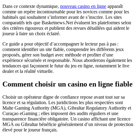
Dans ce contexte dynamique,
nouveau casino en ligne
apparaît
comme un repère incontournable pour les novices comme pour les
habitués qui souhaitent s’informer avant de s’inscrire. Les sites
comparatifs tels que Basketnews.Net évaluent les plateformes selon
des critères rigoureux et publient des revues détaillées qui aident le
joueur à faire un choix éclairé.
Ce guide a pour objectif d’accompagner le lecteur pas à pas :
comment identifier un site fiable, comprendre les différents jeux
proposés, gérer son budget avec méthode et profiter d’une
expérience sécurisée et responsable. Nous aborderons également les
tendances qui façonnent le futur du jeu en ligne, notamment le live
dealer et la réalité virtuelle.
Comment choisir un casino en ligne fiable
Choisir un opérateur digne de confiance repose avant tout sur sa
licence et sa régulation. Les juridictions les plus respectées sont
Malte Gaming Authority (MGA), Gibraltar Regulatory Authority et
Curaçao eGaming ; elles imposent des audits réguliers et une
transparence financière obligatoire. Un casino affichant une licence
MGA ou Gibraltar bénéficie généralement d’un niveau de protection
élevé pour le joueur français.