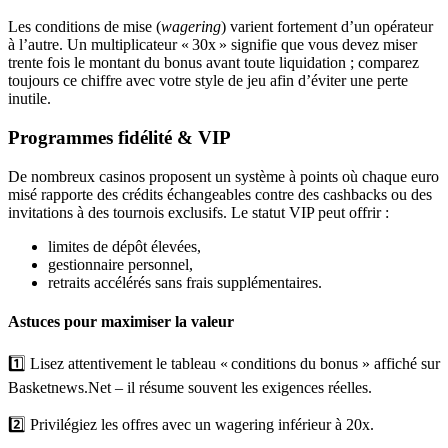
Les conditions de mise (
wagering
) varient fortement d’un opérateur
à l’autre. Un multiplicateur « 30x » signifie que vous devez miser
trente fois le montant du bonus avant toute liquidation ; comparez
toujours ce chiffre avec votre style de jeu afin d’éviter une perte
inutile.
Programmes fidélité & VIP
De nombreux casinos proposent un système à points où chaque euro
misé rapporte des crédits échangeables contre des cashbacks ou des
invitations à des tournois exclusifs. Le statut VIP peut offrir :
limites de dépôt élevées,
gestionnaire personnel,
retraits accélérés sans frais supplémentaires.
Astuces pour maximiser la valeur
1️⃣ Lisez attentivement le tableau « conditions du bonus » affiché sur
Basketnews.Net – il résume souvent les exigences réelles.
2️⃣ Privilégiez les offres avec un wagering inférieur à 20x.