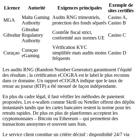
Exemple de
Licence
Autorité
Exigences principales
sites certifiés
Malta Gaming
Audits RNG trimestriels,
Casino A,
MGA
Authority
protection des fonds séparés
Casino B
Gibraltar
Contrôle fiscal strict,
Gibraltar
Regulatory
Casino C
conformité aux normes UE
Authority
Vérification KYC
Curaçao
Curaçao
simplifiée mais audits moins
Casino D
eGaming
fréquents
Les audits RNG (Random Number Generator) garantissent l’équité
des résultats ; la certification eCOGRA est le label le plus reconnu
dans ce domaine. Un rapport eCOGRA indique que le taux de
retour au joueur (RTP) a été mesuré de façon indépendante.
En plus du cadre légal, il faut vérifier les méthodes de paiement
proposées. Les e‑wallets comme Skrill ou Neteller offrent des dépôts
instantanés tandis que les cartes bancaires restent la norme pour les
retraits rapides. De plus en plus de plateformes acceptent les
cryptomonnaies – Bitcoin ou Ethereum – qui permettent des
transactions anonymes et souvent sans frais.
Le service client constitue un critère décisif : disponibilité 24/7 via