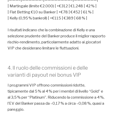
|———–|——————-|————————–|———————|
| Martingale (limite €2.000) | +€312 | €1.248 | 42 % |
| Flat Betting €10 su Banker | +€78 | €452 | 61 % |
| Kelly (0,95 % bankroll) | +€115 | €389 | 68 % |
I risultati indicano che la combinazione di Kelly e una
selezione prudente del Banker produce il miglior rapporto
rischio‑rendimento, particolarmente adatto ai giocatori
VIP che desiderano limitare le fluttuazioni.
4. Il ruolo delle commissioni e delle
varianti di payout nei bonus VIP
I programmi VIP offrono commissioni ridotte,
tipicamente dal 5 % al 4 % per i membri di livello “Gold” e
al 3,5 % per “Platinum”. Riducendo la commissione a 4 %,
l’EV del Banker passa da –0,17 % a circa –0,08 %, quasi a
pareggio.