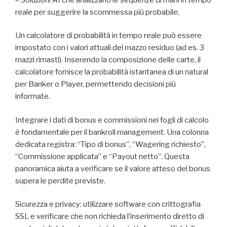
reale per suggerire la scommessa più probabile.
Un calcolatore di probabilità in tempo reale può essere
impostato con i valori attuali del mazzo residuo (ad es. 3
mazzi rimasti). Inserendo la composizione delle carte, il
calcolatore fornisce la probabilità istantanea di un natural
per Banker o Player, permettendo decisioni più
informate.
Integrare i dati di bonus e commissioni nei fogli di calcolo
è fondamentale per il bankroll management. Una colonna
dedicata registra: “Tipo di bonus”, “Wagering richiesto”,
“Commissione applicata” e “Payout netto”. Questa
panoramica aiuta a verificare se il valore atteso del bonus
supera le perdite previste.
Sicurezza e privacy: utilizzare software con crittografia
SSL e verificare che non richieda l’inserimento diretto di