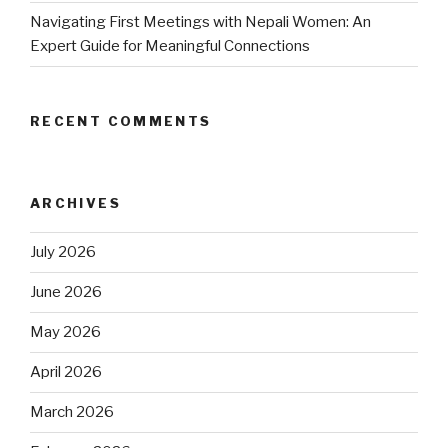
Navigating First Meetings with Nepali Women: An
Expert Guide for Meaningful Connections
RECENT COMMENTS
ARCHIVES
July 2026
June 2026
May 2026
April 2026
March 2026