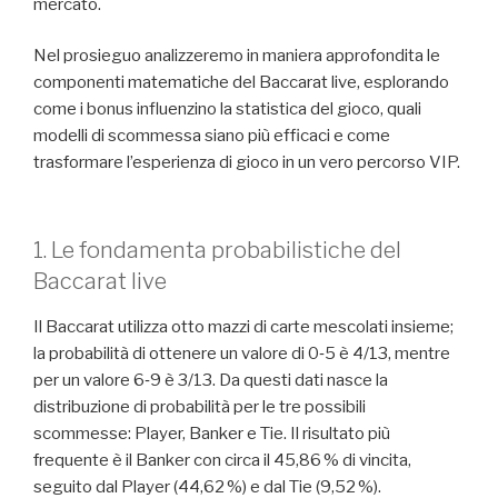
mercato.
Nel prosieguo analizzeremo in maniera approfondita le
componenti matematiche del Baccarat live, esplorando
come i bonus influenzino la statistica del gioco, quali
modelli di scommessa siano più efficaci e come
trasformare l’esperienza di gioco in un vero percorso VIP.
1. Le fondamenta probabilistiche del
Baccarat live
Il Baccarat utilizza otto mazzi di carte mescolati insieme;
la probabilità di ottenere un valore di 0‑5 è 4/13, mentre
per un valore 6‑9 è 3/13. Da questi dati nasce la
distribuzione di probabilità per le tre possibili
scommesse: Player, Banker e Tie. Il risultato più
frequente è il Banker con circa il 45,86 % di vincita,
seguito dal Player (44,62 %) e dal Tie (9,52 %).