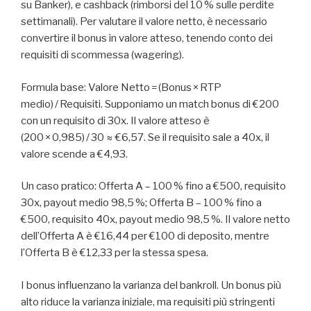
su Banker), e cashback (rimborsi del 10 % sulle perdite
settimanali). Per valutare il valore netto, è necessario
convertire il bonus in valore atteso, tenendo conto dei
requisiti di scommessa (wagering).
Formula base: Valore Netto = (Bonus × RTP
medio) / Requisiti. Supponiamo un match bonus di €200
con un requisito di 30x. Il valore atteso è
(200 × 0,985) / 30 ≈ €6,57. Se il requisito sale a 40x, il
valore scende a €4,93.
Un caso pratico: Offerta A – 100 % fino a €500, requisito
30x, payout medio 98,5 %; Offerta B – 100 % fino a
€500, requisito 40x, payout medio 98,5 %. Il valore netto
dell’Offerta A è €16,44 per €100 di deposito, mentre
l’Offerta B è €12,33 per la stessa spesa.
I bonus influenzano la varianza del bankroll. Un bonus più
alto riduce la varianza iniziale, ma requisiti più stringenti