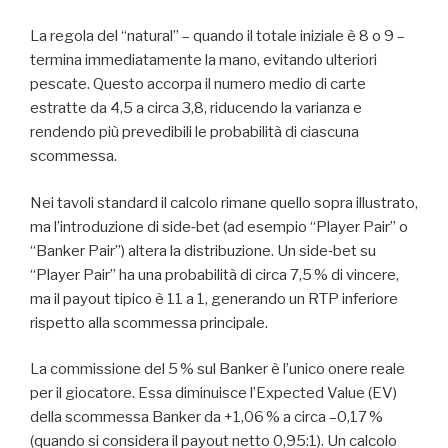
La regola del “natural” – quando il totale iniziale è 8 o 9 –
termina immediatamente la mano, evitando ulteriori
pescate. Questo accorpa il numero medio di carte
estratte da 4,5 a circa 3,8, riducendo la varianza e
rendendo più prevedibili le probabilità di ciascuna
scommessa.
Nei tavoli standard il calcolo rimane quello sopra illustrato,
ma l’introduzione di side‑bet (ad esempio “Player Pair” o
“Banker Pair”) altera la distribuzione. Un side‑bet su
“Player Pair” ha una probabilità di circa 7,5 % di vincere,
ma il payout tipico è 11 a 1, generando un RTP inferiore
rispetto alla scommessa principale.
La commissione del 5 % sul Banker è l’unico onere reale
per il giocatore. Essa diminuisce l’Expected Value (EV)
della scommessa Banker da +1,06 % a circa –0,17 %
(quando si considera il payout netto 0,95:1). Un calcolo