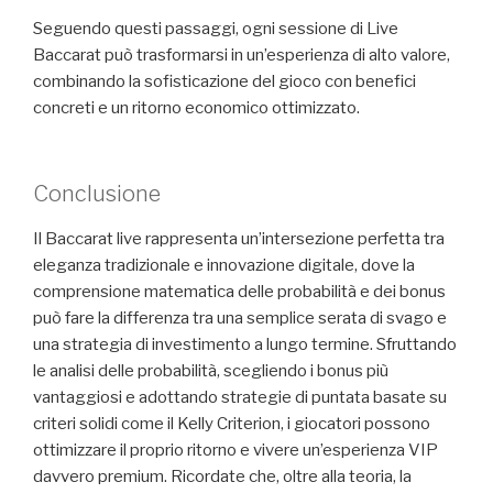
Seguendo questi passaggi, ogni sessione di Live
Baccarat può trasformarsi in un’esperienza di alto valore,
combinando la sofisticazione del gioco con benefici
concreti e un ritorno economico ottimizzato.
Conclusione
Il Baccarat live rappresenta un’intersezione perfetta tra
eleganza tradizionale e innovazione digitale, dove la
comprensione matematica delle probabilità e dei bonus
può fare la differenza tra una semplice serata di svago e
una strategia di investimento a lungo termine. Sfruttando
le analisi delle probabilità, scegliendo i bonus più
vantaggiosi e adottando strategie di puntata basate su
criteri solidi come il Kelly Criterion, i giocatori possono
ottimizzare il proprio ritorno e vivere un’esperienza VIP
davvero premium. Ricordate che, oltre alla teoria, la