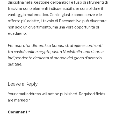
disciplina nella gestione del bankroll e l’uso di strumenti di
tracking sono elementi indispensabili per consolidare il
vantaggio matematico. Con le giuste conoscenze e le
offerte più adatte, il tavolo di Baccarat live può diventare
non solo un divertimento, ma una vera opportunità di
guadagno.
Per approfondimenti su bonus, strategie e confronti
tra casinò online crypto, visita Nucisitalia, una risorsa
indipendente dedicata al mondo del gioco d’azzardo
digitale.
Leave a Reply
Your email address will not be published.
Required fields
are marked
*
Comment
*