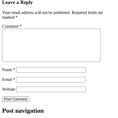
Leave a Reply
Your email address will not be published.
Required fields are
marked
*
Comment
*
Name
*
Email
*
Website
Post navigation