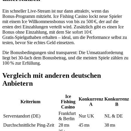
Ein schneller Live‑Stream ist nur dann attraktiv, wenn das
Bonus‑Programm mitzieht. Ice Fishing Casino lockt neue Spieler
mit einem Ice Willkommensbonus von bis zu 500 €, der auf die
ersten drei Einzahlungen verteilt wird. Zusätzlich gibt es einen Ice
Bonus ohne Einzahlung, mit dem Sie sofort 10 €
Gratis‑Spielguthaben erhalten – ideal, um die Performance selbst zu
testen, bevor Sie echtes Geld einsetzen.
Die Bonusbedingungen sind transparent: Die Umsatzanforderung
liegt bei 30‑fach dem Bonusbetrag, und die meisten Spiele zählen zu
100 % zur Erfüllung.
Vergleich mit anderen deutschen
Anbietern
Ice
Konkurrenz
Konkurrenz
Kriterium
Fishing
A
B
Casino
Frankfurt
Serverstandort (DE)
Nur UK
NL & DE
& Berlin
Durchschnittliche Ping‑Zeit
28 ms
45 ms
38 ms