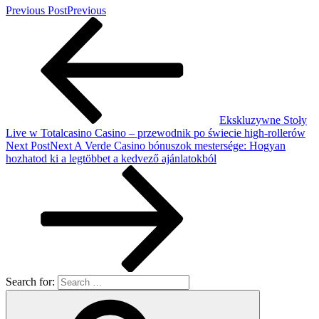
Previous Post
Previous
Ekskluzywne Stoły
Live w Totalcasino Casino – przewodnik po świecie high‑rollerów
Next Post
Next
A Verde Casino bónuszok mestersége: Hogyan
hozhatod ki a legtöbbet a kedvező ajánlatokból
Search for: