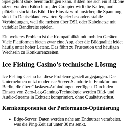
Spielgefühl stark beeinträchtigen kann. Bilden Sie sich ein Bild: Sie
sitzen vor dem Bildschirm, der Croupier wirft die Karten, und
plötzlich stockt das Bild. Der Einsatz wird unsicher, die Spannung
sinkt. In Deutschland erwarten Spieler besonders stabile
Verbindungen, weil die meisten über DSL oder Kabelnetze mit
variabler Bandbreite spielen.
Ein weiteres Problem ist die Kompatibilität mit mobilen Geräten.
Viele Plattformen bieten zwar eine App, aber die Bildqualität leidet
häufig unter hoher Latenz. Das führt zu Frustration und häufigen
Wechseln zu Konkurrenzseiten.
Ice Fishing Casino’s technische Lösung
Ice Fishing Casino hat diese Probleme gezielt angegangen. Das
Unternehmen nutzt modernste Server‑Standorte in Frankfurt und
Berlin, die über Glasfaser‑Anbindungen verfügen. Durch den
Einsatz von Zero‑Lag‑Gaming‑Technologie werden Bild- und
Audio‑Streams in Echtzeit komprimiert, ohne Qualitätsverlust.
Kernkomponenten der Performance‑Optimierung
Edge‑Server: Daten werden nahe am Endnutzer verarbeitet,
was die Ping‑Zeit auf unter 30 ms senkt.