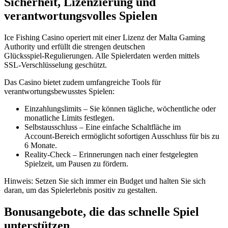
Sicherheit, Lizenzierung und
verantwortungsvolles Spielen
Ice Fishing Casino operiert mit einer Lizenz der Malta Gaming
Authority und erfüllt die strengen deutschen
Glücksspiel‑Regulierungen. Alle Spielerdaten werden mittels
SSL‑Verschlüsselung geschützt.
Das Casino bietet zudem umfangreiche Tools für
verantwortungsbewusstes Spielen:
Einzahlungslimits – Sie können tägliche, wöchentliche oder
monatliche Limits festlegen.
Selbstausschluss – Eine einfache Schaltfläche im
Account‑Bereich ermöglicht sofortigen Ausschluss für bis zu
6 Monate.
Reality‑Check – Erinnerungen nach einer festgelegten
Spielzeit, um Pausen zu fördern.
Hinweis: Setzen Sie sich immer ein Budget und halten Sie sich
daran, um das Spielerlebnis positiv zu gestalten.
Bonusangebote, die das schnelle Spiel
unterstützen