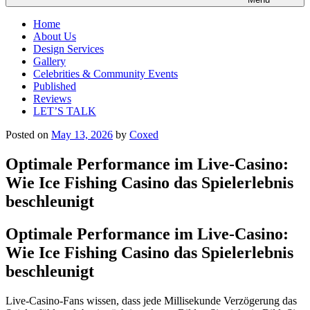
Home
About Us
Design Services
Gallery
Celebrities & Community Events
Published
Reviews
LET’S TALK
Posted on
May 13, 2026
by
Coxed
Optimale Performance im Live‑Casino:
Wie Ice Fishing Casino das Spielerlebnis
beschleunigt
Optimale Performance im Live‑Casino:
Wie Ice Fishing Casino das Spielerlebnis
beschleunigt
Live‑Casino‑Fans wissen, dass jede Millisekunde Verzögerung das