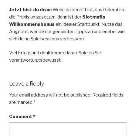
Jetzt bist du dran:
Wenn du bereit bist, das Gelernte in
die Praxis umzusetzen, dann ist der
Slotmafia
Willkommensbonus
ein idealer Startpunkt. Nutze das
Angebot, wende die genannten Tipps an und erlebe, wie
sich deine Spielsessions verbessern.
Viel Erfolg und denk immer daran: Spielen Sie
verantwortungsbewusst!
Leave a Reply
Your email address will not be published.
Required fields
are marked
*
Comment
*