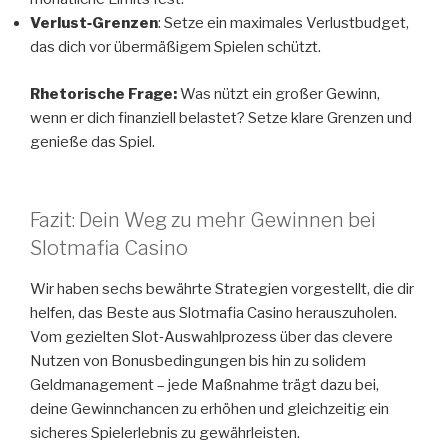
Verlust‑Grenzen
: Setze ein maximales Verlustbudget,
das dich vor übermäßigem Spielen schützt.
Rhetorische Frage:
Was nützt ein großer Gewinn,
wenn er dich finanziell belastet? Setze klare Grenzen und
genieße das Spiel.
Fazit: Dein Weg zu mehr Gewinnen bei
Slotmafia Casino
Wir haben sechs bewährte Strategien vorgestellt, die dir
helfen, das Beste aus Slotmafia Casino herauszuholen.
Vom gezielten Slot‑Auswahlprozess über das clevere
Nutzen von Bonusbedingungen bis hin zu solidem
Geldmanagement – jede Maßnahme trägt dazu bei,
deine Gewinnchancen zu erhöhen und gleichzeitig ein
sicheres Spielerlebnis zu gewährleisten.