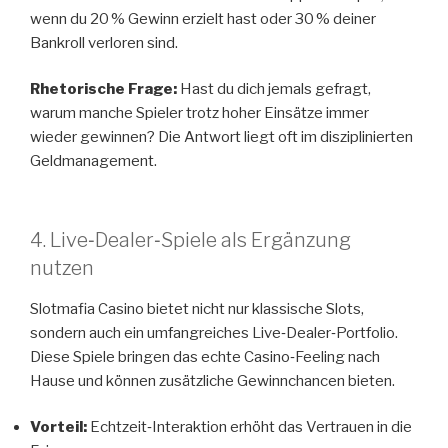
wenn du 20 % Gewinn erzielt hast oder 30 % deiner
Bankroll verloren sind.
Rhetorische Frage:
Hast du dich jemals gefragt,
warum manche Spieler trotz hoher Einsätze immer
wieder gewinnen? Die Antwort liegt oft im disziplinierten
Geldmanagement.
4. Live‑Dealer‑Spiele als Ergänzung
nutzen
Slotmafia Casino bietet nicht nur klassische Slots,
sondern auch ein umfangreiches Live‑Dealer‑Portfolio.
Diese Spiele bringen das echte Casino‑Feeling nach
Hause und können zusätzliche Gewinnchancen bieten.
Vorteil:
Echtzeit‑Interaktion erhöht das Vertrauen in die