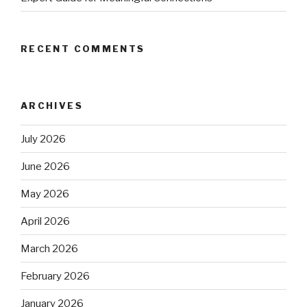
RECENT COMMENTS
ARCHIVES
July 2026
June 2026
May 2026
April 2026
March 2026
February 2026
January 2026