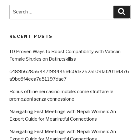
Search
Searc
for:
RECENT POSTS
10 Proven Ways to Boost Compatibility with Vatican
Female Singles on Datingskillss
c489b62856447f994459fc0d3252a109faf2019f376
a9bc6f4eea7a51197dae7
Bonus offline nei casinò mobile: come sfruttare le
promozioni senza connessione
Navigating First Meetings with Nepali Women: An
Expert Guide for Meaningful Connections
Navigating First Meetings with Nepali Women: An
Expert Guide for Meaningful Connections