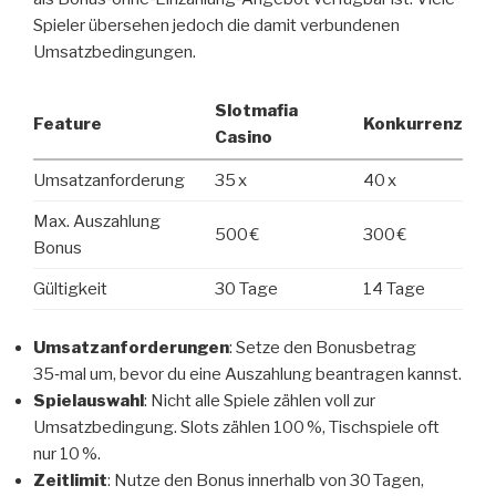
Spieler übersehen jedoch die damit verbundenen
Umsatzbedingungen.
Slotmafia
Feature
Konkurrenz
Casino
Umsatzanforderung
35 x
40 x
Max. Auszahlung
500 €
300 €
Bonus
Gültigkeit
30 Tage
14 Tage
Umsatzanforderungen
: Setze den Bonusbetrag
35‑mal um, bevor du eine Auszahlung beantragen kannst.
Spielauswahl
: Nicht alle Spiele zählen voll zur
Umsatzbedingung. Slots zählen 100 %, Tischspiele oft
nur 10 %.
Zeitlimit
: Nutze den Bonus innerhalb von 30 Tagen,