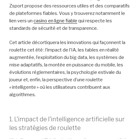
Zsport propose des ressources utiles et des comparatifs
de plateformes fiables. Vous y trouverez notamment le
lien vers un
casino en ligne fiable
qui respecte les
standards de sécurité et de transparence.
Cet article décortiquera les innovations qui façonnent la
roulette cet été : l’impact de l’IA, les tables en réalité
augmentée, l’exploitation du big data, les systèmes de
mise adaptatifs, la montée en puissance du mobile, les
évolutions réglementaires, la psychologie estivale du
joueur et, enfin, la perspective d’une roulette
« intelligente » où les utilisateurs contribuent aux
algorithmes.
1. L’impact de l’intelligence artificielle sur
les stratégies de roulette