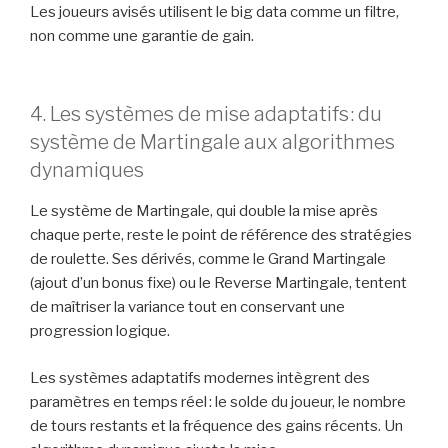
Les joueurs avisés utilisent le big data comme un filtre,
non comme une garantie de gain.
4. Les systèmes de mise adaptatifs : du
système de Martingale aux algorithmes
dynamiques
Le système de Martingale, qui double la mise après
chaque perte, reste le point de référence des stratégies
de roulette. Ses dérivés, comme le Grand Martingale
(ajout d’un bonus fixe) ou le Reverse Martingale, tentent
de maîtriser la variance tout en conservant une
progression logique.
Les systèmes adaptatifs modernes intègrent des
paramètres en temps réel : le solde du joueur, le nombre
de tours restants et la fréquence des gains récents. Un