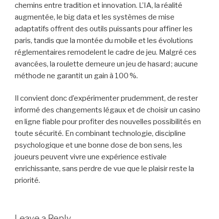
chemins entre tradition et innovation. L’IA, la réalité
augmentée, le big data et les systèmes de mise
adaptatifs offrent des outils puissants pour affiner les
paris, tandis que la montée du mobile et les évolutions
réglementaires remodelent le cadre de jeu. Malgré ces
avancées, la roulette demeure un jeu de hasard ; aucune
méthode ne garantit un gain à 100 %.
Il convient donc d’expérimenter prudemment, de rester
informé des changements légaux et de choisir un casino
en ligne fiable pour profiter des nouvelles possibilités en
toute sécurité. En combinant technologie, discipline
psychologique et une bonne dose de bon sens, les
joueurs peuvent vivre une expérience estivale
enrichissante, sans perdre de vue que le plaisir reste la
priorité.
Leave a Reply