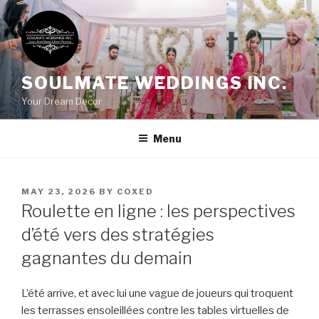
Skip
to
content
SOULMATE WEDDINGS INC.
Your Dream Decor
Menu
POSTED
MAY 23, 2026
BY
COXED
ON
Roulette en ligne : les perspectives
d’été vers des stratégies
gagnantes du demain
L’été arrive, et avec lui une vague de joueurs qui troquent
les terrasses ensoleillées contre les tables virtuelles de