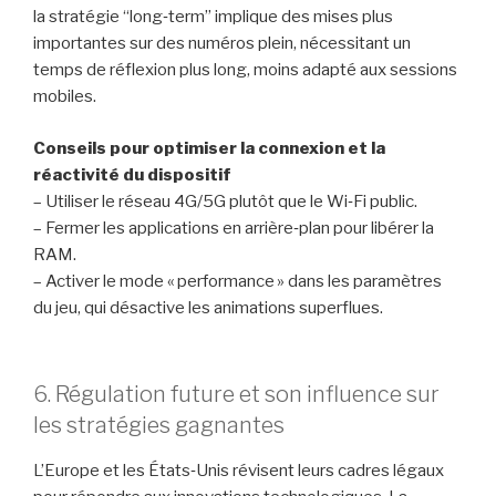
la stratégie “long‑term” implique des mises plus
importantes sur des numéros plein, nécessitant un
temps de réflexion plus long, moins adapté aux sessions
mobiles.
Conseils pour optimiser la connexion et la
réactivité du dispositif
– Utiliser le réseau 4G/5G plutôt que le Wi‑Fi public.
– Fermer les applications en arrière‑plan pour libérer la
RAM.
– Activer le mode « performance » dans les paramètres
du jeu, qui désactive les animations superflues.
6. Régulation future et son influence sur
les stratégies gagnantes
L’Europe et les États‑Unis révisent leurs cadres légaux