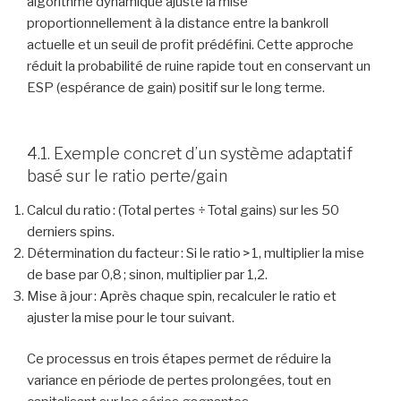
algorithme dynamique ajuste la mise
proportionnellement à la distance entre la bankroll
actuelle et un seuil de profit prédéfini. Cette approche
réduit la probabilité de ruine rapide tout en conservant un
ESP (espérance de gain) positif sur le long terme.
4.1. Exemple concret d’un système adaptatif
basé sur le ratio perte/gain
Calcul du ratio : (Total pertes ÷ Total gains) sur les 50
derniers spins.
Détermination du facteur : Si le ratio > 1, multiplier la mise
de base par 0,8 ; sinon, multiplier par 1,2.
Mise à jour : Après chaque spin, recalculer le ratio et
ajuster la mise pour le tour suivant.
Ce processus en trois étapes permet de réduire la
variance en période de pertes prolongées, tout en