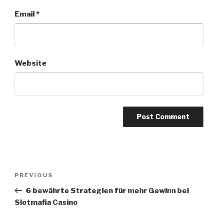
Email
*
Website
Post
Previous
PREVIOUS
navigation
Post
6 bewährte Strategien für mehr Gewinn bei
Slotmafia Casino