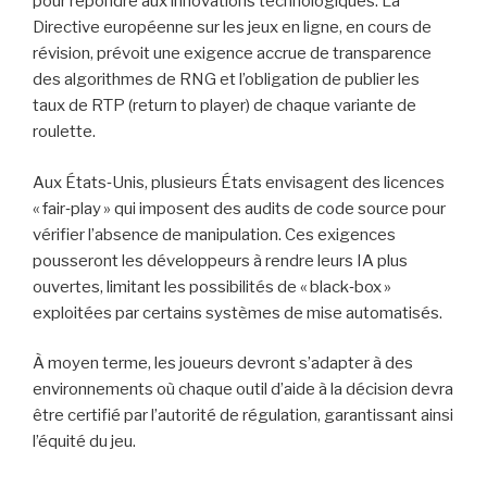
pour répondre aux innovations technologiques. La
Directive européenne sur les jeux en ligne, en cours de
révision, prévoit une exigence accrue de transparence
des algorithmes de RNG et l’obligation de publier les
taux de RTP (return to player) de chaque variante de
roulette.
Aux États‑Unis, plusieurs États envisagent des licences
« fair‑play » qui imposent des audits de code source pour
vérifier l’absence de manipulation. Ces exigences
pousseront les développeurs à rendre leurs IA plus
ouvertes, limitant les possibilités de « black‑box »
exploitées par certains systèmes de mise automatisés.
À moyen terme, les joueurs devront s’adapter à des
environnements où chaque outil d’aide à la décision devra
être certifié par l’autorité de régulation, garantissant ainsi
l’équité du jeu.