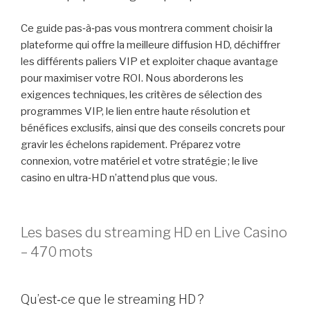
Ce guide pas‑à‑pas vous montrera comment choisir la
plateforme qui offre la meilleure diffusion HD, déchiffrer
les différents paliers VIP et exploiter chaque avantage
pour maximiser votre ROI. Nous aborderons les
exigences techniques, les critères de sélection des
programmes VIP, le lien entre haute résolution et
bénéfices exclusifs, ainsi que des conseils concrets pour
gravir les échelons rapidement. Préparez votre
connexion, votre matériel et votre stratégie ; le live
casino en ultra‑HD n’attend plus que vous.
Les bases du streaming HD en Live Casino
– 470 mots
Qu’est‑ce que le streaming HD ?