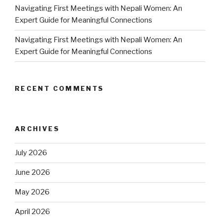
Navigating First Meetings with Nepali Women: An
Expert Guide for Meaningful Connections
Navigating First Meetings with Nepali Women: An
Expert Guide for Meaningful Connections
RECENT COMMENTS
ARCHIVES
July 2026
June 2026
May 2026
April 2026