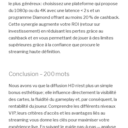
le plus généreux : choisissez une plateforme qui propose
du 1080p ou du 4K avec une latence < 2 s et un
programme Diamond offrant au moins 20 % de cashback.
Cette synergie augmente votre ROI (retour sur
investissement) en réduisant les pertes grâce au
cashback et en vous permettant de jouer à des limites
supérieures grâce à la confiance que procure le
streaming haute définition.
Conclusion – 200 mots
Nous avons vu que la diffusion HD n’est plus un simple
bonus esthétique ; elle influence directement la visibilité
des cartes, la fluidité du gameplay et, par conséquent, la
rentabilité du joueur. Comprendre les différents niveaux
VIP, leurs critères d’accès et les avantages liés au
streaming vous donne les clés pour maximiser votre
expérience live. En suivant le guide pas‑à‑pas — analyse