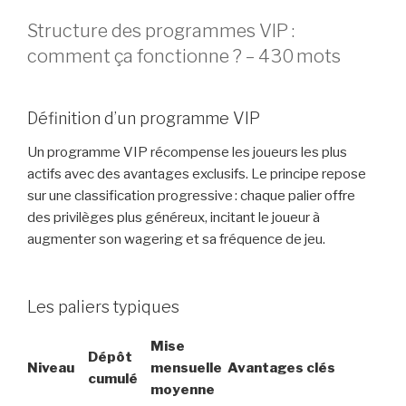
Structure des programmes VIP :
comment ça fonctionne ? – 430 mots
Définition d’un programme VIP
Un programme VIP récompense les joueurs les plus
actifs avec des avantages exclusifs. Le principe repose
sur une classification progressive : chaque palier offre
des privilèges plus généreux, incitant le joueur à
augmenter son wagering et sa fréquence de jeu.
Les paliers typiques
Mise
Dépôt
Niveau
mensuelle
Avantages clés
cumulé
moyenne