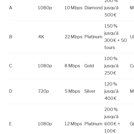
200 %
A
1080p
10 Mbps
Diamond
jusqu’à
M
500 €
150 %
jusqu’à
B
4K
22 Mbps
Platinum
U
300 € + 50
tours
100 %
C
1080p
8 Mbps
Gold
jusqu’à
C
250 €
120 %
D
720p
5 Mbps
Silver
jusqu’à
M
400 €
200 %
jusqu’à
E
1080p
12 Mbps
Platinum
600 € +
Gi
100 €