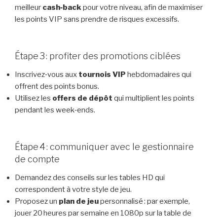
meilleur
cash‑back
pour votre niveau, afin de maximiser
les points VIP sans prendre de risques excessifs.
Étape 3 : profiter des promotions ciblées
Inscrivez‑vous aux
tournois VIP
hebdomadaires qui
offrent des points bonus.
Utilisez les
offers de dépôt
qui multiplient les points
pendant les week‑ends.
Étape 4 : communiquer avec le gestionnaire
de compte
Demandez des conseils sur les tables HD qui
correspondent à votre style de jeu.
Proposez un
plan de jeu
personnalisé : par exemple,
jouer 20 heures par semaine en 1080p sur la table de