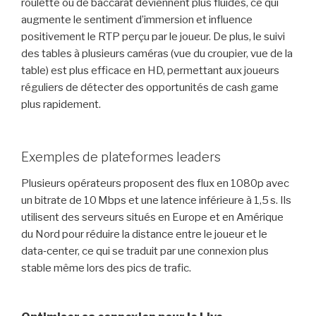
roulette ou de baccarat deviennent plus fluides, ce qui
augmente le sentiment d’immersion et influence
positivement le RTP perçu par le joueur. De plus, le suivi
des tables à plusieurs caméras (vue du croupier, vue de la
table) est plus efficace en HD, permettant aux joueurs
réguliers de détecter des opportunités de cash game
plus rapidement.
Exemples de plateformes leaders
Plusieurs opérateurs proposent des flux en 1080p avec
un bitrate de 10 Mbps et une latence inférieure à 1,5 s. Ils
utilisent des serveurs situés en Europe et en Amérique
du Nord pour réduire la distance entre le joueur et le
data‑center, ce qui se traduit par une connexion plus
stable même lors des pics de trafic.