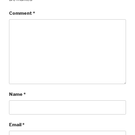
Comment
*
Name
*
Email
*