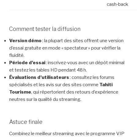
cash‑back
Comment tester la diffusion
Version démo
: la plupart des sites offrent une version
d’essai gratuite en mode « spectateur » pour vérifier la
fluidité.
Période d’essai
: inscrivez‑vous avec un dépôt minimal
et testez les tables HD pendant 48 h.
Évaluations d’utilisateurs
: consultez les forums
spécialisés et les avis sur des sites comme
Tahiti
Tourisme
, qui répertorient des retours d’expérience
neutres sur la qualité du streaming.
Astuce finale
Combinez le meilleur streaming avec le programme VIP