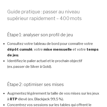
Guide pratique : passer au niveau
supérieur rapidement – 400 mots
Étape 1 : analyser son profil de jeu
Consultez votre tableau de bord pour connaître votre
dépôt cumulé
, votre
mise mensuelle
et votre
temps
de jeu
.
Identifiez le palier actuel et le prochain objectif
(ex. passer de Silver à Gold).
Étape 2 : optimiser ses mises
Augmentez légèrement la taille de vos mises sur les jeux
à
RTP
élevé (ex. Blackjack 99,5 %).
Concentrez vos sessions sur les tables qui offrent le