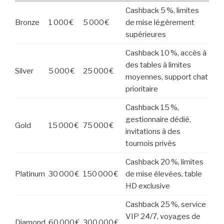
Cashback 5 %, limites
Bronze
1 000 €
5 000 €
de mise légèrement
supérieures
Cashback 10 %, accès à
des tables à limites
Silver
5 000 €
25 000 €
moyennes, support chat
prioritaire
Cashback 15 %,
gestionnaire dédié,
Gold
15 000 €
75 000 €
invitations à des
tournois privés
Cashback 20 %, limites
Platinum
30 000 €
150 000 €
de mise élevées, table
HD exclusive
Cashback 25 %, service
VIP 24/7, voyages de
Diamond
60 000 €
300 000 €