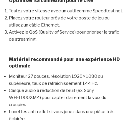
Optimiser sa connexion pour le Live
Testez votre vitesse avec un outil comme Speedtest.net.
Placez votre routeur près de votre poste de jeu ou
utilisez un câble Ethernet.
Activez le QoS (Quality of Service) pour prioriser le trafic
de streaming.
Matériel recommandé pour une expérience HD
optimale
Moniteur 27 pouces, résolution 1920 × 1080 ou
supérieure, taux de rafraîchissement 144 Hz.
Casque audio à réduction de bruit (ex. Sony
WH‑1000XM4) pour capter clairement la voix du
croupier.
Lunettes anti‑reflet si vous jouez dans une pièce très
éclairée.