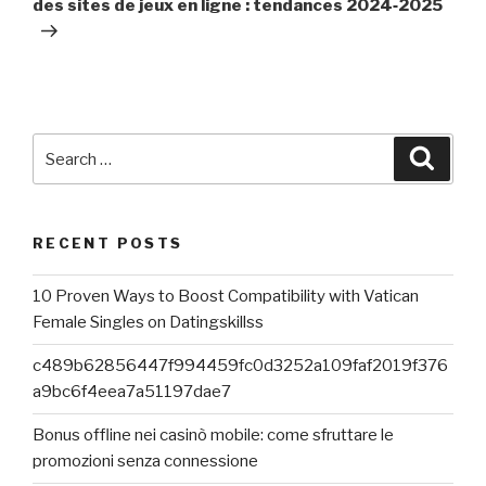
des sites de jeux en ligne : tendances 2024‑2025
Search
Searc
for:
RECENT POSTS
10 Proven Ways to Boost Compatibility with Vatican
Female Singles on Datingskillss
c489b62856447f994459fc0d3252a109faf2019f376
a9bc6f4eea7a51197dae7
Bonus offline nei casinò mobile: come sfruttare le
promozioni senza connessione