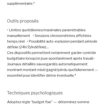
supplémentaire.*
Outils proposés
• Limites quotidiennes/maximales paramétrables
manuellement • Sessions chronométrées affichées
temps réel • Possibilité auto-exclusion pendant période
définie (24h/7j/indéfinie)…
Ces dispositifs permettent notamment garder contrôle
budgétaire lorsqu’on joue spontanément après travail.•
Journaux détaillés sauvegardés automatiquement
montrant montant misé/gagné/pérdu quotidienement —
essentiel pour identifier dérive éventuelle.*
Techniques psychologiques
Adoptez règle “budget fixe” — déterminez somme