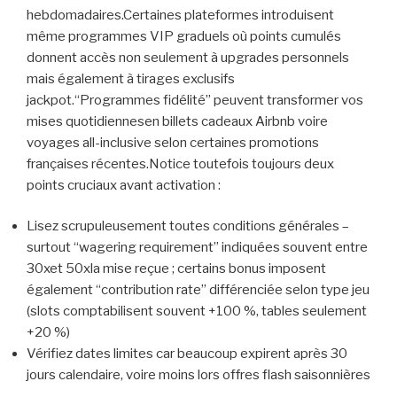
hebdomadaires.Certaines plateformes introduisent
même programmes VIP graduels où points cumulés
donnent accès non seulement à upgrades personnels
mais également à tirages exclusifs
jackpot.“Programmes fidélité” peuvent transformer vos
mises quotidiennes​en billets cadeaux Airbnb voire
voyages all-inclusive selon certaines promotions
françaises récentes.Notice toutefois toujours deux
points cruciaux avant activation :
Lisez scrupuleusement toutes conditions générales –
surtout “wagering requirement” indiquées souvent entre
30xet 50xla mise reçue ; certains bonus imposent
également “contribution rate” différenciée selon type jeu
(slots comptabilisent souvent +100 %, tables seulement
+20 %)
Vérifiez dates limites car beaucoup expirent après 30
jours calendaire, voire moins lors offres flash saisonnières