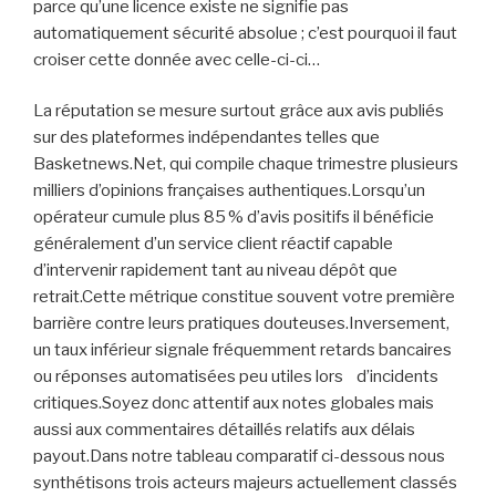
parce qu’une licence existe ne signifie pas
automatiquement sécurité absolue ; c’est pourquoi il faut
croiser cette donnée avec celle-ci-ci…
La réputation se mesure surtout grâce aux avis publiés
sur des plateformes indépendantes telles que
Basketnews.Net, qui compile chaque trimestre plusieurs
milliers d’opinions françaises authentiques.Lorsqu’un
opérateur cumule plus 85 % d’avis positifs il bénéficie
généralement d’un service client réactif capable
d’intervenir rapidement tant au niveau dépôt que
retrait.Cette métrique constitue souvent votre première
barrière contre leurs pratiques douteuses.Inversement,
un taux inférieur signale fréquemment retards bancaires
ou réponses automatisées peu utiles lors d’incidents
critiques.Soyez donc attentif aux notes globales mais
aussi aux commentaires détaillés relatifs aux délais
payout.Dans notre tableau comparatif ci-dessous nous
synthétisons trois acteurs majeurs actuellement classés