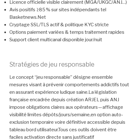
Licence officielle visible clairement (MGA/UKGC/ANJ…)
Avis positifs ≥85 % sur sites indépendants tel
Basketnews.Net
Cryptage SSL/TLS actif & politique KYC stricte
Options paiement variées & temps traitement rapides
Support client multicanal disponible jour/nuit
Stratégies de jeu responsable
Le concept “jeu responsable” désigne ensemble
mesures visant à prévenir comportements addictifs tout
en assurant expérience ludique saine.La législation
française encadrée depuis création ARJEL puis ANJ
impose obligations claires aux opérateurs — affichage
visibilité limites dépôts/jours/semaine,en option auto-
exclusion temporaire voire définitive accessible depuis
tableau bord utilisateur.Tous ces outils doivent être
faciles activation directe sans justificatif