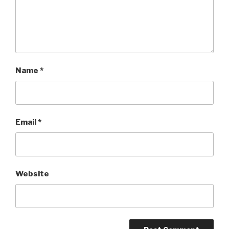
Name
*
Email
*
Website