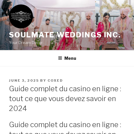
Skip
to
content
SOULMATE WEDDINGS INC.
Your Dream Decor
Menu
POSTED
JUNE 3, 2025
BY
COXED
ON
Guide complet du casino en ligne :
tout ce que vous devez savoir en
2024
Guide complet du casino en ligne :