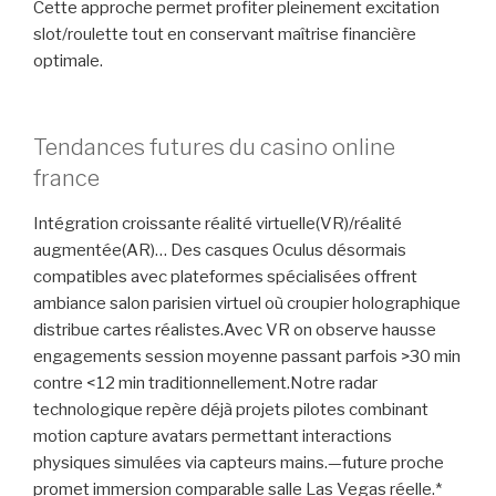
Cette approche permet profiter pleinement excitation
slot/roulette tout en conservant maîtrise financière
optimale.
Tendances futures du casino online
france
Intégration croissante réalité virtuelle(VR)/réalité
augmentée(AR)… Des casques Oculus désormais
compatibles avec plateformes spécialisées offrent
ambiance salon parisien virtuel où croupier holographique
distribue cartes réalistes.Avec VR on observe hausse
engagements session moyenne passant parfois >30 min
contre <12 min traditionnellement.Notre radar
technologique repère déjà projets pilotes combinant
motion capture avatars permettant interactions
physiques simulées via capteurs mains.—future proche
promet immersion comparable salle Las Vegas réelle.*