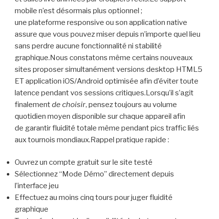
mobile n’est désormais plus optionnel ;
une plateforme responsive ou son application native
assure que vous pouvez miser depuis n’importe quel lieu
sans perdre aucune fonctionnalité ni stabilité
graphique.Nous constatons même certains nouveaux
sites proposer simultanément versions desktop HTML5
ET application iOS/Android optimisée afin d’éviter toute
latence pendant vos sessions critiques.Lorsqu’il s’agit
finalement
de choisir
, pensez toujours au volume
quotidien moyen disponible sur chaque appareil afin
de garantir fluidité totale même pendant pics traffic liés
aux tournois mondiaux.Rappel pratique rapide :
Ouvrez un compte gratuit sur le site testé
Sélectionnez “Mode Démo” directement depuis
l’interface jeu
Effectuez au moins cinq tours pour juger fluidité
graphique