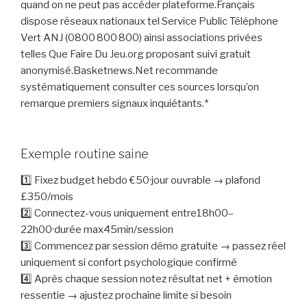
quand on ne peut pas accéder plateforme.Français
dispose réseaux nationaux tel Service Public Téléphone
Vert ANJ (0800 800 800) ainsi associations privées
telles Que Faire Du Jeu.org proposant suivi gratuit
anonymisé.Basketnews.Net recommande
systématiquement consulter ces sources lorsqu’on
remarque premiers signaux inquiétants.*
Exemple routine saine
1️⃣ Fixez budget hebdo €50·jour ouvrable → plafond
£350/mois
2️⃣ Connectez-vous uniquement entre18h00–
22h00·durée max45min/session
3️⃣ Commencez par session démo gratuite → passez réel
uniquement si confort psychologique confirmé
4️⃣ Après chaque session notez résultat net + émotion
ressentie → ajustez prochaine limite si besoin